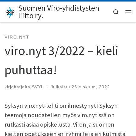
Suomen Viro-yhdistysten
Skip to content
Search
liitto ry.
Val
VIRO.NYT
viro.nyt 3/2022 – kieli
puhuttaa!
kirjoittajalta
SVYL
|
Julkaistu
26 elokuun, 2022
Syksyn viro.nyt-lehti on ilmestynyt! Syksyn
teemoja noudatellen myös viro.nytissä on
rutkasti asiaa opiskelusta. Viron ja suomen
kielten opetukseen eri ryhmille ja eri kulmista