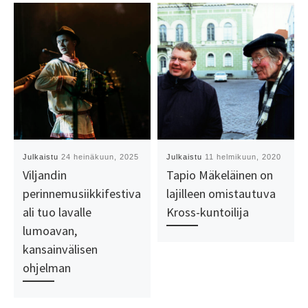
Julkaistu
24 heinäkuun, 2025
Julkaistu
11 helmikuun, 2020
Viljandin
Tapio Mäkeläinen on
perinnemusiikkifestiva
lajilleen omistautuva
ali tuo lavalle
Kross-kuntoilija
lumoavan,
kansainvälisen
ohjelman