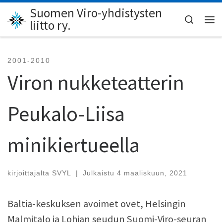
Suomen Viro-yhdistysten
Skip to content
Search
liitto ry.
Val
2001-2010
Viron nukketeatterin
Peukalo-Liisa
minikiertueella
kirjoittajalta
SVYL
|
Julkaistu
4 maaliskuun, 2021
Baltia-keskuksen avoimet ovet, Helsingin
Malmitalo ja Lohjan seudun Suomi-Viro-seuran