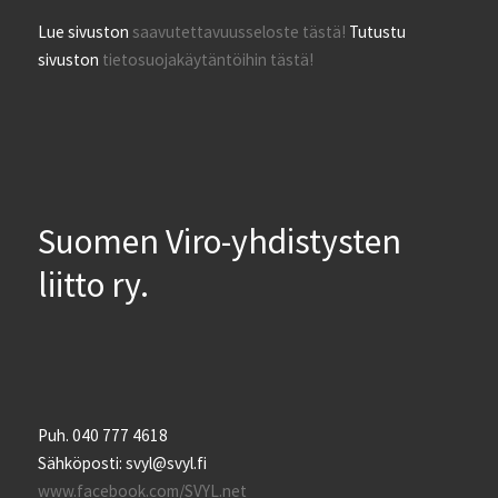
Lue sivuston
saavutettavuusseloste tästä!
Tutustu
sivuston
tietosuojakäytäntöihin tästä!
Suomen Viro-yhdistysten
liitto ry.
Puh. 040 777 4618
Sähköposti: svyl@svyl.fi
www.facebook.com/SVYL.net