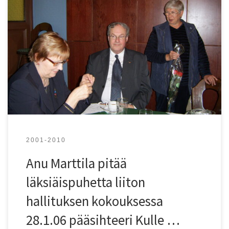
Kuvassa (vas.) Kulle Raig, hallituksen pj Harri Raitis ja Anu
Marttila.
2001-2010
Anu Marttila pitää
läksiäispuhetta liiton
hallituksen kokouksessa
28.1.06 pääsihteeri Kulle …