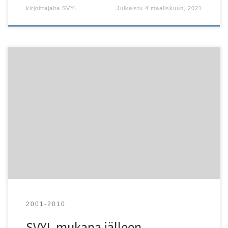
kirjoittajalta
SVYL
Julkaistu
4 maaliskuun, 2021
Kevään virolainen kirjatapahtuma Villa Kivessä järjestetään
jälleen. Toukuussa SVYL osallistuu Eurooppa-päivään
Esplanadin puistossa muiden Viro-toimijoiden kanssa.
Taiteiden yötä vietetään elokuussa Furuvikin huvilassa.
SVYL myy kirjoja Tuglas-seuran Martin markkinoilla
Helsingin Kaapelitehtaalla ja Matka-messuilla
tammikuussa.
2001-2010
SVYL mukana jälleen