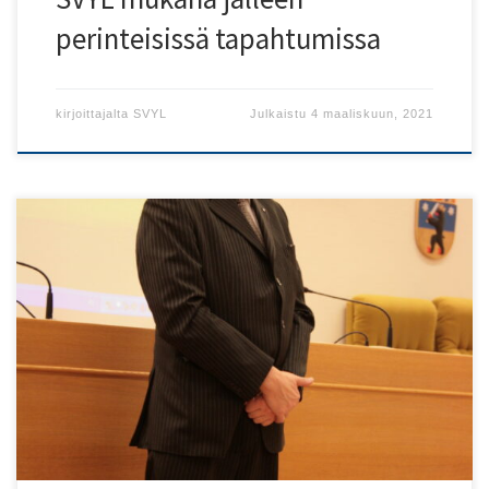
perinteisissä tapahtumissa
kirjoittajalta
SVYL
Julkaistu
4 maaliskuun, 2021
SVYL:n vuosikokouksen Huittisten kaupungintalolla
alustaa Viron suurlähettiläs Mart Tarmak aiheella Viro ja
euro.