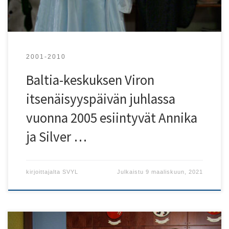
2001-2010
Baltia-keskuksen Viron
itsenäisyyspäivän juhlassa
vuonna 2005 esiintyvät Annika
ja Silver …
kirjoittajalta
SVYL
Julkaistu
9 maaliskuun, 2021