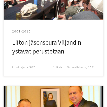
perustajajäsenet ovat Santtu Polso, Merle Randoja, Henri
Ranki, Jana Steinberga-Ranki, Pekka Malvela sekä Pirjo
Ranki. Yhteystiedot: Facebookissa ryhmä: Viljandin ystävät,
Sähköpostios: viljandinystavat@gmail.com […]
2001-2010
Liiton jäsenseura Viljandin
ystävät perustetaan
kirjoittajalta
SVYL
Julkaistu
26 maaliskuun, 2021
Riihimäen Suomi-Viro yhdistys ry perustetaan 7.4.2003.
Yhdistyksen tarkoituksena on edistää kulttuurin