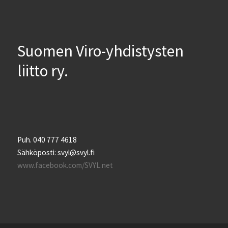
Suomen Viro-yhdistysten
liitto ry.
Puh. 040 777 4618
Sähköposti: svyl@svyl.fi
www.facebook.com/SVYL.net