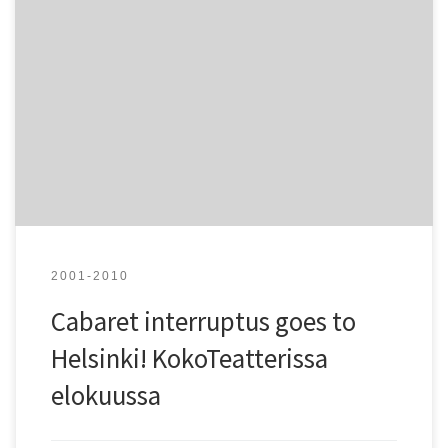
Nuoret runoilijat ja jazzmuusikot tekevät Tallinnassa sarjan
esityksiä, joihin kuuluu musiikkia, runoutta ja tanssia.
Helsingissä esitykseen osallistuu lisäksi paikallisia
muusikoita ja runoilijoita. Tapahtuman järjestää Viro-
instituutti yhteistyössä Viron suurlähetystön, Tuglas-
seuran ja SVYL:n kanssa.
2001-2010
Cabaret interruptus goes to
Helsinki! KokoTeatterissa
elokuussa