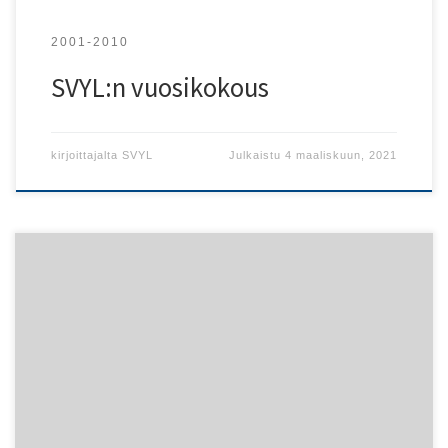
2001-2010
SVYL:n vuosikokous
kirjoittajalta
SVYL
Julkaistu
4 maaliskuun, 2021
24.2. järjestetään Naapurivisa 2010 Helsingin Nosturissa ja
26.2. Rock Caféssa Tallinnassa. Visassa nähdään pitkän
linjan muusikoita: Viroa visassa edustaa Neuvosto-Viron
ensimmäinen indiebändi Röövel Ööbik ja Suomessa 22-
Pistepirkko sekä 30-vuotista uraansa juhliva Tuomari
Nurmio. Järjestämässä Enterprise Estonia / Viron matkailun
edistämiskeskus, Soovikontsert OÜ, SVYL, Tuglas-seura,
Viro-instituutti, Viro-instituutin ystävät ry, ViroRock ry ja