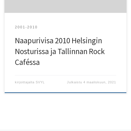
Viron Suomen-suurlähetystö.
2001-2010
Naapurivisa 2010 Helsingin
Nosturissa ja Tallinnan Rock
Caféssa
kirjoittajalta
SVYL
Julkaistu
4 maaliskuun, 2021