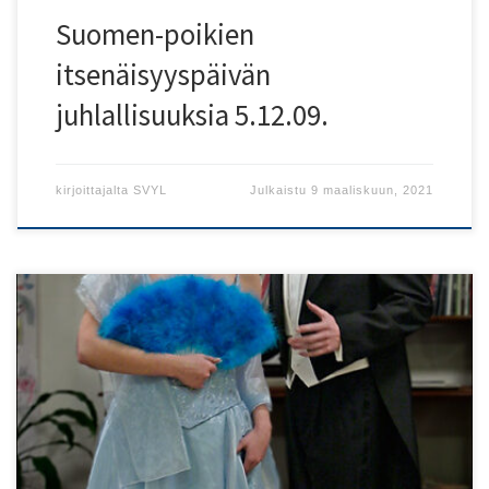
Suomen-poikien
itsenäisyyspäivän
juhlallisuuksia 5.12.09.
kirjoittajalta
SVYL
Julkaistu
9 maaliskuun, 2021