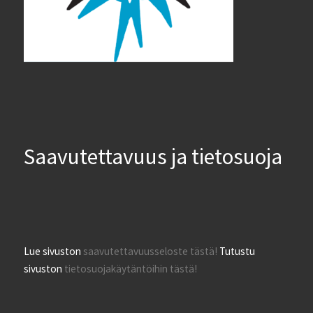
Saavutettavuus ja tietosuoja
Lue sivuston
saavutettavuusseloste tästä!
Tutustu
sivuston
tietosuojakäytäntöihin tästä!