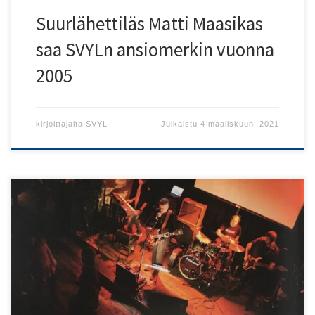
Suurlähettiläs Matti Maasikas
saa SVYLn ansiomerkin vuonna
2005
kirjoittajalta
SVYL
Julkaistu
4 maaliskuun, 2021
Esiintymässä Virosta Sõpruse Puiestee, Popidiot ja
Suomesta Viola. Tapahtuman järjestää ViroRock-yhdistys
Suomen Viro-instituutin, Suomen Viron-suurlähetystön,
SVYL:n ja Viron Suomen suurlähetystön tuella. Sõpruse
Puiestee esiintyy Baltiarallaa-klubilla syksyllä 2010. Kuva:
Vesa Lankinen.