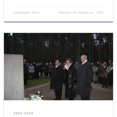
kirjoittajalta
SVYL
Julkaistu
24 maaliskuun, 2021
SVYLn seppeleen Metsakalmistulla laskevat varapjt Nyyrikki
Kurkivuori (vas.) ja Liisa Löyttyniemi sekä pj. Harri Raitis
2001-2010