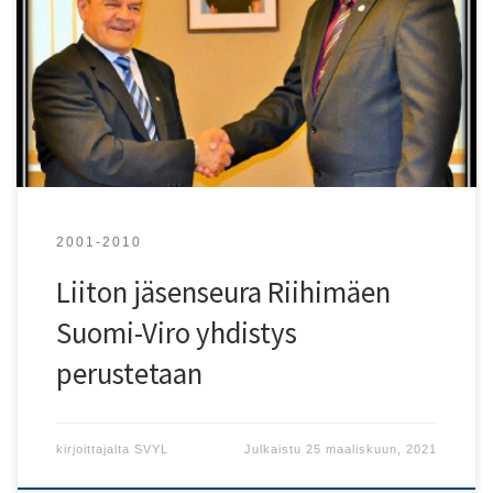
tuntemusta, ja harrastusta viron kieltä ja kulttuuria
kohtaan, sekä kaikenlaista kanssakäymistä Suomen ja
Viron välillä. 25.9.2018 yhdistys allekirjoittaa ystävyys- ja
yhteistyösopimuksen Lüganusen kunnan kanssa. Kuvassa
yhdistyksen puheenjohtaja Raimo Häkkinen sekä
valtuuston puheenjohtaja Risto Lindeberg.
2001-2010
Liiton jäsenseura Riihimäen
Suomi-Viro yhdistys
perustetaan
kirjoittajalta
SVYL
Julkaistu
25 maaliskuun, 2021