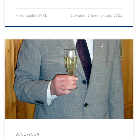
kirjoittajalta
SVYL
Julkaistu
5 maaliskuun, 2021
2001-2010