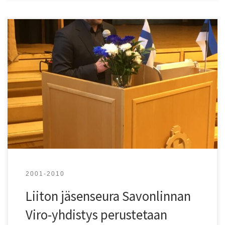
21. toukokuuta 2008 perustetaan Savonlinnan Viro-
yhdistys vironkielen opiskelijoiden ja heidän opettajansa
Terje Kurolan toimesta. Sen ensimmäiseksi
puheenjohtajaksi valitaan Eila Tauren. Yhdistys järjestää
yleisö- ja luentotilaisuuksia sekä matkoja jäsenistölleen.
Yhdistyksen toimintaan voi tutustua Facebookissa:
www.facebook.com/slnviroyhdistys Kuva: Toimittaja Rain
Kooli puhumassa yhdistyksen 10-vuotisjuhlassa 4.11.2018.
2001-2010
Liiton jäsenseura Savonlinnan
Viro-yhdistys perustetaan