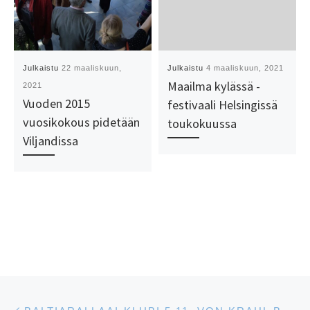
Julkaistu
22 maaliskuun,
Julkaistu
4 maaliskuun, 2021
Maailma kylässä -
2021
Vuoden 2015
festivaali Helsingissä
vuosikokous pidetään
toukokuussa
Viljandissa
Artikkelien navigointi
Edellinen