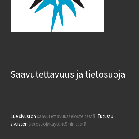
Saavutettavuus ja tietosuoja
Lue sivuston
saavutettavuusseloste tästä!
Tutustu
sivuston
tietosuojakäytäntöihin tästä!