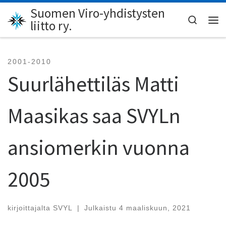
Suomen Viro-yhdistysten
Skip to content
Search
liitto ry.
Val
2001-2010
Suurlähettiläs Matti
Maasikas saa SVYLn
ansiomerkin vuonna
2005
kirjoittajalta
SVYL
|
Julkaistu
4 maaliskuun, 2021