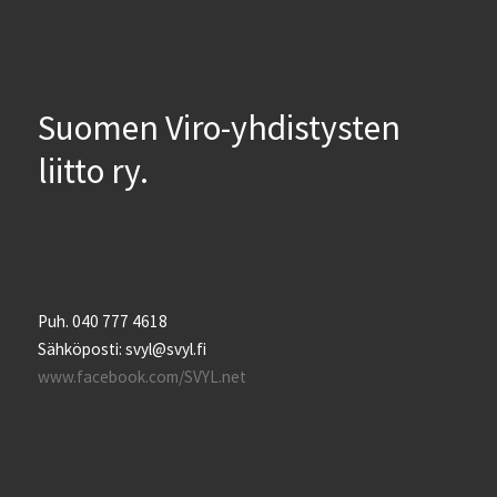
Suomen Viro-yhdistysten
liitto ry.
Puh. 040 777 4618
Sähköposti: svyl@svyl.fi
www.facebook.com/SVYL.net