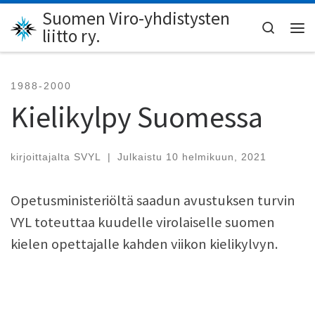
Suomen Viro-yhdistysten
Skip to content
Search
liitto ry.
Val
1988-2000
Kielikylpy Suomessa
kirjoittajalta
SVYL
|
Julkaistu
10 helmikuun, 2021
Opetusministeriöltä saadun avustuksen turvin
VYL toteuttaa kuudelle virolaiselle suomen
kielen opettajalle kahden viikon kielikylvyn.