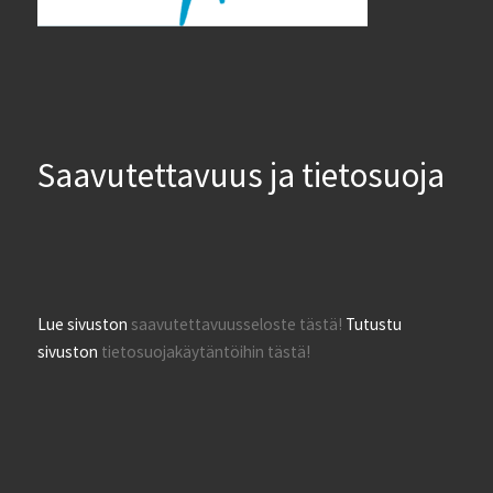
Saavutettavuus ja tietosuoja
Lue sivuston
saavutettavuusseloste tästä!
Tutustu
sivuston
tietosuojakäytäntöihin tästä!