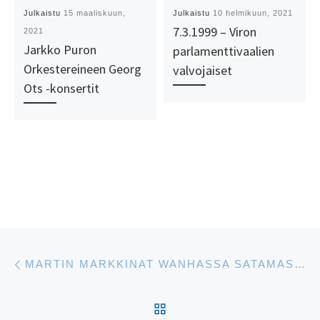
Julkaistu
15 maaliskuun,
Julkaistu
10 helmikuun, 2021
7.3.1999 – Viron
2021
Jarkko Puron
parlamenttivaalien
Orkestereineen Georg
valvojaiset
Ots -konsertit
Artikkelien navigointi
Edellinen
MARTIN MARKKINAT WANHASSA SATAMASSA
ARTIKKELISIVULLE