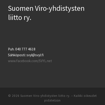
Suomen Viro-yhdistysten
liitto ry.
Puh. 040 777 4618
Sähköposti: svyl@svyl.fi
www.facebook.com/SVYL.net
© 2026
Suomen Viro-yhdistysten liitto ry.
– Kaikki oikeudet
pidätetään