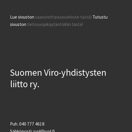
Lue sivuston
saavutettavuusseloste tästä!
Tutustu
sivuston
tietosuojakäytäntöihin tästä!
Suomen Viro-yhdistysten
liitto ry.
Puh. 040 777 4618
Sähköposti: svyl@svyl.fi