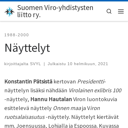
Suomen Viro-yhdistysten
Skip to content
Search
liitto ry.
Val
1988-2000
Näyttelyt
kirjoittajalta
SVYL
|
Julkaistu
10 helmikuun, 2021
Konstantin Pätsistä
kertovan
Presidentti
-
näyttelyn lisäksi nähdään
Virolainen
exlibris 100
-näyttely,
Hannu Hautalan
Viron luontokuvia
esittelevä näyttely
Onnen maa
ja V
iron
ruotsalaisasutus
-näyttely. Näyttelyt kiertävät
mm. Joensuussa, Lohjalla ja Espoossa. Kuvassa