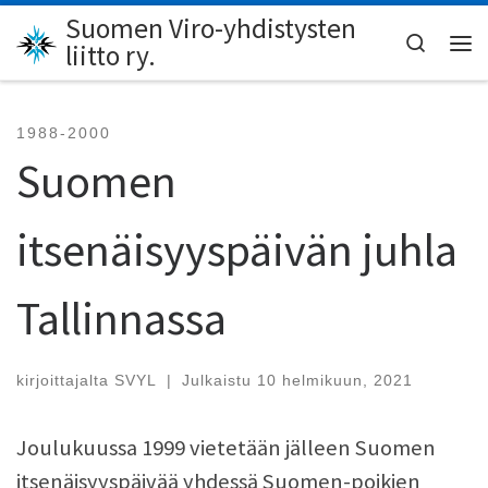
Suomen Viro-yhdistysten
Skip to content
Search
liitto ry.
Val
1988-2000
Suomen
itsenäisyyspäivän juhla
Tallinnassa
kirjoittajalta
SVYL
|
Julkaistu
10 helmikuun, 2021
Joulukuussa 1999 vietetään jälleen Suomen
itsenäisyyspäivää yhdessä Suomen-poikien