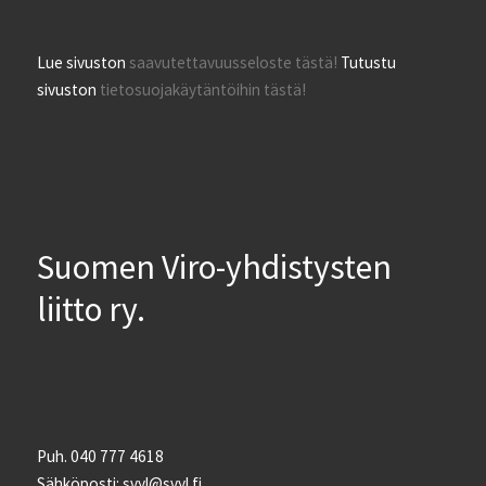
Lue sivuston
saavutettavuusseloste tästä!
Tutustu
sivuston
tietosuojakäytäntöihin tästä!
Suomen Viro-yhdistysten
liitto ry.
Puh. 040 777 4618
Sähköposti: svyl@svyl.fi