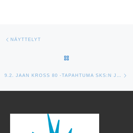
Artikkelien navigointi
Edellinen
NÄYTTELYT
ARTIKKELISIVULLE
S
9.2. JAAN KROSS 80 -TAPAHTUMA SKS:N JUHLASALISSA