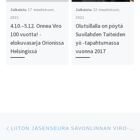
Julkaistu
17 maaliskuun,
Julkaistu
22 maaliskuun,
2021
2021
4.10.–5.12. Onnea Viro
Olutsillalla on pöytä
100 vuotta! -
Suvilahden Taiteiden
elokuvasarja Orionissa
yö -tapahtumassa
Helsingissä
vuonna 2017
Artikkelien navigointi
Edellinen
LIITON JÄSENSEURA SAVONLINNAN VIRO-YHDISTYS PERUSTETAAN