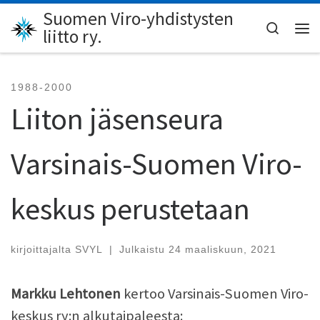
Suomen Viro-yhdistysten
Skip to content
Search
liitto ry.
Val
1988-2000
Liiton jäsenseura
Varsinais-Suomen Viro-
keskus perustetaan
kirjoittajalta
SVYL
|
Julkaistu
24 maaliskuun, 2021
Markku Lehtonen
kertoo Varsinais-Suomen Viro-
keskus ry:n alkutaipaleesta: