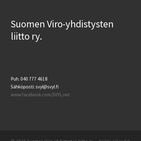
Suomen Viro-yhdistysten
liitto ry.
Puh. 040 777 4618
Sähköposti: svyl@svyl.fi
www.facebook.com/SVYL.net