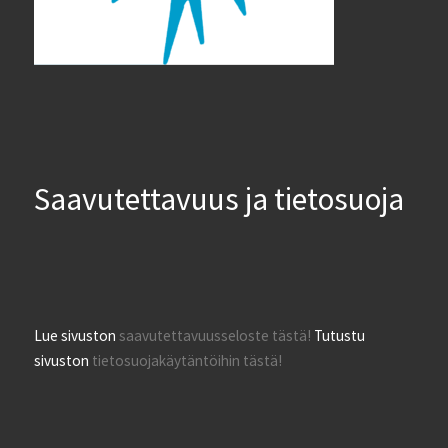
Saavutettavuus ja tietosuoja
Lue sivuston
saavutettavuusseloste tästä!
Tutustu
sivuston
tietosuojakäytäntöihin tästä!