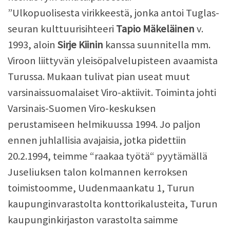
”Ulkopuolisesta virikkeestä, jonka antoi Tuglas-
seuran kulttuurisihteeri
Tapio Mäkeläinen
v.
1993, aloin
Sirje Kiinin
kanssa suunnitella mm.
Viroon liittyvän yleisöpalvelupisteen avaamista
Turussa. Mukaan tulivat pian useat muut
varsinaissuomalaiset Viro-aktiivit. Toiminta johti
Varsinais-Suomen Viro-keskuksen
perustamiseen helmikuussa 1994. Jo paljon
ennen juhlallisia avajaisia, jotka pidettiin
20.2.1994, teimme “raakaa työtä“ pyytämällä
Juseliuksen talon kolmannen kerroksen
toimistoomme, Uudenmaankatu 1, Turun
kaupunginvarastolta konttorikalusteita, Turun
kaupunginkirjaston varastolta saimme