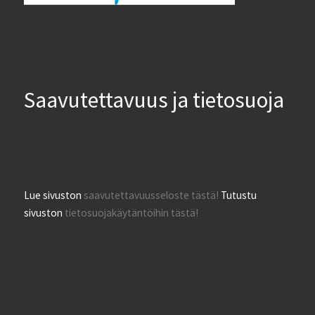
Saavutettavuus ja tietosuoja
Lue sivuston
saavutettavuusseloste tästä!
Tutustu
sivuston
tietosuojakäytäntöihin tästä!