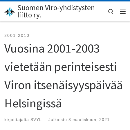
Suomen Viro-yhdistysten
Skip to content
Search
liitto ry.
Val
2001-2010
Vuosina 2001-2003
vietetään perinteisesti
Viron itsenäisyyspäivää
Helsingissä
kirjoittajalta
SVYL
|
Julkaistu
3 maaliskuun, 2021