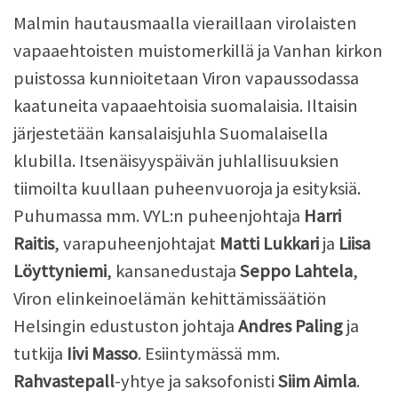
Malmin hautausmaalla vieraillaan virolaisten
vapaaehtoisten muistomerkillä ja Vanhan kirkon
puistossa kunnioitetaan Viron vapaussodassa
kaatuneita vapaaehtoisia suomalaisia. Iltaisin
järjestetään kansalaisjuhla Suomalaisella
klubilla. Itsenäisyyspäivän juhlallisuuksien
tiimoilta kuullaan puheenvuoroja ja esityksiä.
Puhumassa mm. VYL:n puheenjohtaja
Harri
Raitis
, varapuheenjohtajat
Matti Lukkari
ja
Liisa
Löyttyniemi
, kansanedustaja
Seppo Lahtela
,
Viron elinkeinoelämän kehittämissäätiön
Helsingin edustuston johtaja
Andres Paling
ja
tutkija
Iivi Masso
. Esiintymässä mm.
Rahvastepall
-yhtye ja saksofonisti
Siim Aimla
.