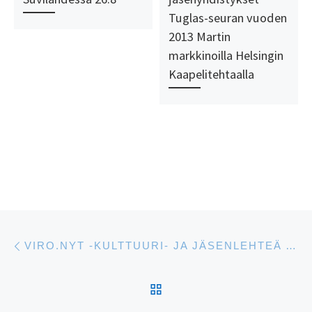
Tuglas-seuran vuoden
2013 Martin
markkinoilla Helsingin
Kaapelitehtaalla
Artikkelien navigointi
Edellinen
VIRO.NYT -KULTTUURI- JA JÄSENLEHTEÄ ALETAAN JULKAISTA!
ARTIKKELISIVULLE