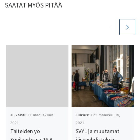
SAATAT MYÖS PITÄÄ
Julkaistu
11 maaliskuun,
Julkaistu
22 maaliskuun,
2021
2021
Taiteiden yö
SVYL ja muutamat
Suvilahdessa 26.8
jäsenyhdistykset