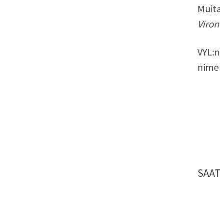
Muit
Viron
VYL:n
nimek
SAAT