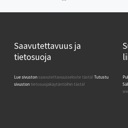
Saavutettavuus ja
S
tietosuoja
l
Lue sivuston
saavutettavuusseloste tästä!
Tutustu
Pu
sivuston
tietosuojakäytäntöihin tästä!
Säh
ww