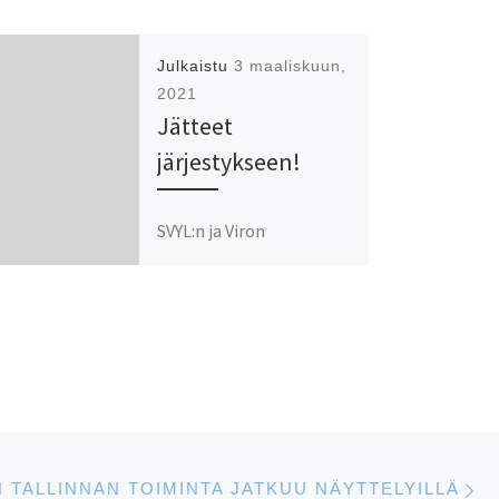
Julkaistu
3 maaliskuun,
2021
Jätteet
järjestykseen!
SVYL:n ja Viron
ympäristöministeriön
yhteinen
jätehuoltoseminaari
Kohalike omavalitsuste
kohustused ja
võimalused
jäätmekäitluse
arendamiseks Eestis eli
S
Kuntien velvollisuudet ja
N TALLINNAN TOIMINTA JATKUU NÄYTTELYILLÄ