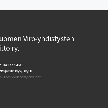
mahdollisuudet
jätehuollon
kehittämiseksi Virossa
[…]
uomen Viro-yhdistysten
iitto ry.
h. 040 777 4618
köposti: svyl@svyl.fi
w.facebook.com/SVYL.net