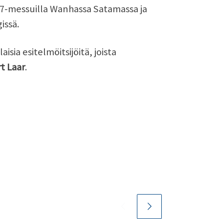
97-messuilla Wanhassa Satamassa ja
issä.
sia esitelmöitsijöitä, joista
t Laar
.