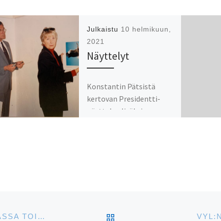
Julkaistu
10 helmikuun,
2021
Näyttelyt
Konstantin Pätsistä
kertovan Presidentti-
näyttelyn lisäksi
nähdään Virolainen
exlibris 100 -näyttely,
Hannu Hautalan Viron
luontokuvia esittelevä
näyttely Onnen maa ja
Viron ruotsalaisasutus -
näyttely. […]
ARTIKKELISIVULLE
JOULUKUUSSA 1996 JÄRJESTETÄÄN TALLINNASSA TOISTA KERTAA SUOMEN ITSENÄISYYSPÄIVÄN JUHLA
VYL: