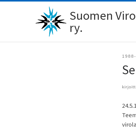
Skip to content
Suomen Viro-
ry.
1988
Se
kirjoit
24.5.
Teemo
virol