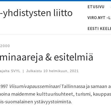
ETUSIVU
yhdistysten liitto
VIRO.NYT -
EESTI KEEL
-2000
minaareja & esitelmiä
tajalta
SVYL
|
Julkaistu
10 helmikuun, 2021
1997
Viisumivapausseminaari
Tallinnassa ja samaan ai
ina maidemme kulttuurisuhteet, turismi, kauppasuh
ais-suomalainen ystävyystoiminta.