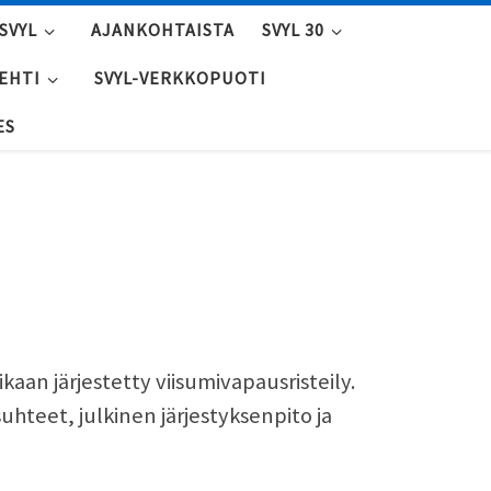
SVYL
AJANKOHTAISTA
SVYL 30
LEHTI
SVYL-VERKKOPUOTI
ES
kaan järjestetty viisumivapausristeily.
teet, julkinen järjestyksenpito ja