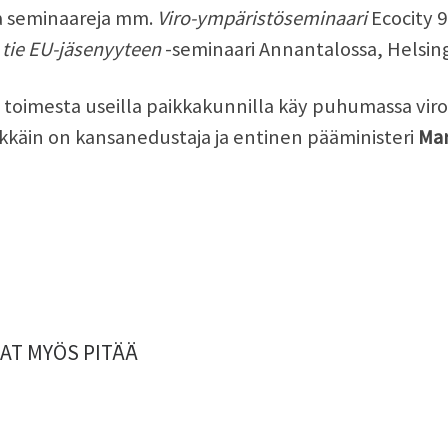
a seminaareja mm.
Viro-ympäristöseminaari
Ecocity 
 tie EU-jäsenyyteen
-seminaari Annantalossa, Helsing
 toimesta useilla paikkakunnilla käy puhumassa virolai
käin on kansanedustaja ja entinen pääministeri
Mar
AT MYÖS PITÄÄ