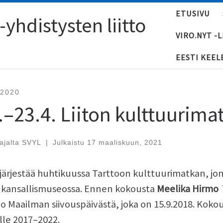
ETUSIVU
yhdistysten liitto
VIRO.NYT -
EESTI KEEL
-2020
.–23.4. Liiton kulttuurima
tajalta
SVYL
|
Julkaistu
17 maaliskuun, 2021
järjestää huhtikuussa Tarttoon kulttuurimatkan, jo
n kansallismuseossa. Ennen kokousta
Meelika Hirmo
o Maailman siivouspäivästä, joka on 15.9.2018. Kokou
lle 2017–2022.