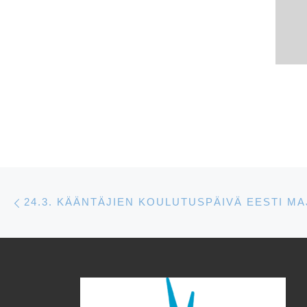
Artikkelien navigointi
Edellinen
24.3. KÄÄNTÄJIEN KOULUTUSPÄIVÄ EESTI M