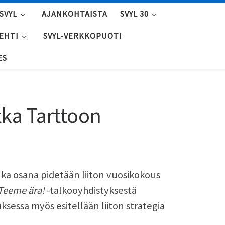
SVYL
AJANKOHTAISTA
SVYL 30
LEHTI
SVYL-VERKKOPUOTI
ES
tka Tarttoon
nka osana pidetään liiton vuosikokous
Teeme ära!
-talkooyhdistyksestä
ksessa myös esitellään liiton strategia