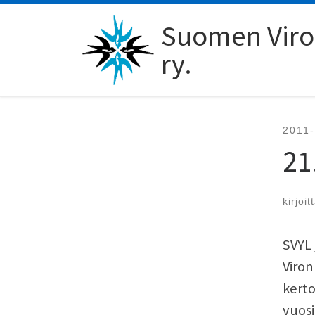
Skip to content
Suomen Viro-
ry.
2011
21
kirjoit
SVYL 
Viro
kerto
vuosi