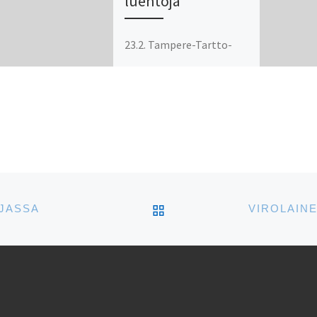
luentoja
23.2. Tampere-Tartto-
seura: Georg Ots 24.2.
Tampere-Tartto-seura:
Juhan Liiv 8.3.
Valkeakosken Suomi-
Viro-seura: Georg Ots 9.3.
Lohjan seudun Suomi-
Viro-seura: Georg Ots
ARTIKKELISIVULLE
AJASSA