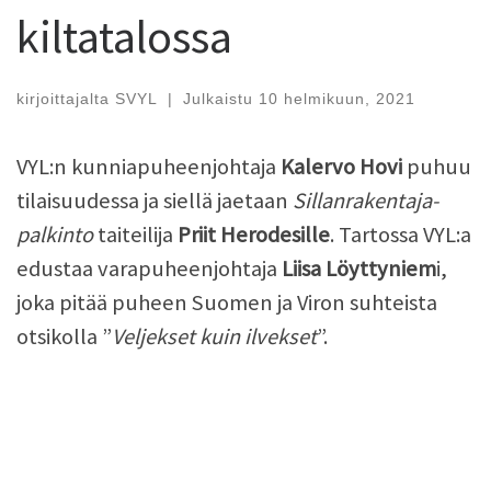
kiltatalossa
kirjoittajalta
SVYL
|
Julkaistu
10 helmikuun, 2021
VYL:n kunniapuheenjohtaja
Kalervo Hovi
puhuu
tilaisuudessa ja siellä jaetaan
Sillanrakentaja-
palkinto
taiteilija
Priit Herodesille
. Tartossa VYL:a
edustaa varapuheenjohtaja
Liisa Löyttyniem
i,
joka pitää puheen Suomen ja Viron suhteista
otsikolla ”
Veljekset kuin ilvekset
”.