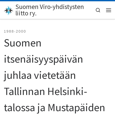
Suomen Viro-yhdistysten
Skip to content
Search
liitto ry.
Val
1988-2000
Suomen
itsenäisyyspäivän
juhlaa vietetään
Tallinnan Helsinki-
talossa ja Mustapäiden