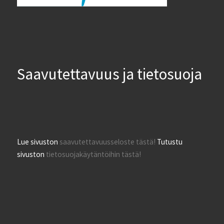
Saavutettavuus ja tietosuoja
Lue sivuston
saavutettavuusseloste tästä!
Tutustu
sivuston
tietosuojakäytäntöihin tästä!