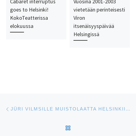
Cabaret interruptus
Vuosina 2001-2003
goes to Helsinki!
vietetään perinteisesti
KokoTeatterissa
Viron
elokuussa
itsenäisyyspäivää
Helsingissä
Artikkelien navigointi
Edellinen
JÜRI VILMSILLE MUISTOLAATTA HELSINKIIN, TÖÖLÖN SOKERITEHTAAN ENTISELLE TONTILLE
ARTIKKELISIVULLE