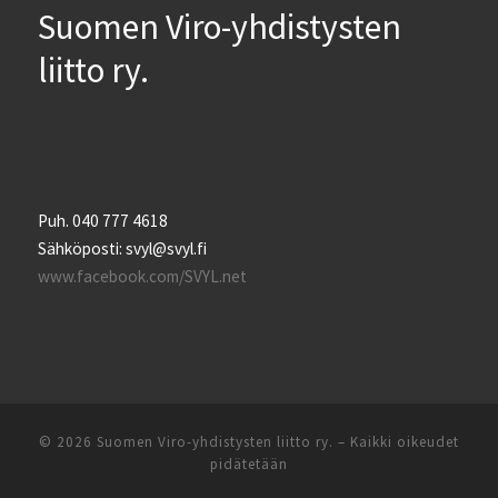
Suomen Viro-yhdistysten
liitto ry.
Puh. 040 777 4618
Sähköposti: svyl@svyl.fi
www.facebook.com/SVYL.net
© 2026
Suomen Viro-yhdistysten liitto ry.
– Kaikki oikeudet
pidätetään