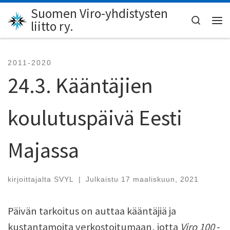
Suomen Viro-yhdistysten
Skip to content
Search
liitto ry.
Val
2011-2020
24.3. Kääntäjien
koulutuspäivä Eesti
Majassa
kirjoittajalta
SVYL
|
Julkaistu
17 maaliskuun, 2021
Päivän tarkoitus on auttaa kääntäjiä ja
kustantamoita verkostoitumaan, jotta
Viro 100
-