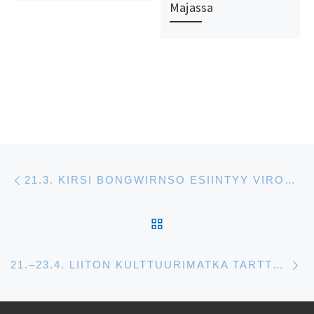
Majassa
Artikkelien navigointi
Edellinen
21.3. KIRSI BONGWIRNSO ESIINTYY VIRON TELEVISION TEREVISIOON-OHJELMASSA, KUN OHJELMA TEKEE SUORAN LÄHETYKSEN HELSINGIN KANSALAISTORILTA
ARTIKKELISIVULLE
S
21.–23.4. LIITON KULTTUURIMATKA TARTTOON