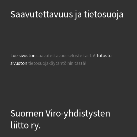
Saavutettavuus ja tietosuoja
Lue sivuston
saavutettavuusseloste tästä!
Tutustu
sivuston
tietosuojakäytäntöihin tästä!
Suomen Viro-yhdistysten
liitto ry.