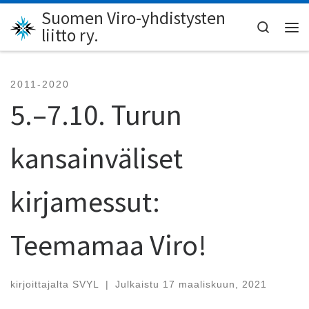
Suomen Viro-yhdistysten
Skip to content
Search
liitto ry.
Val
2011-2020
5.–7.10. Turun
kansainväliset
kirjamessut:
Teemamaa Viro!
kirjoittajalta
SVYL
|
Julkaistu
17 maaliskuun, 2021