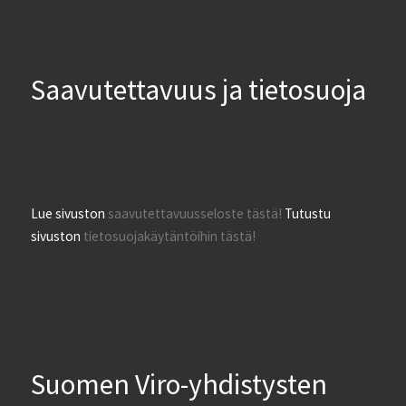
Saavutettavuus ja tietosuoja
Lue sivuston
saavutettavuusseloste tästä!
Tutustu
sivuston
tietosuojakäytäntöihin tästä!
Suomen Viro-yhdistysten