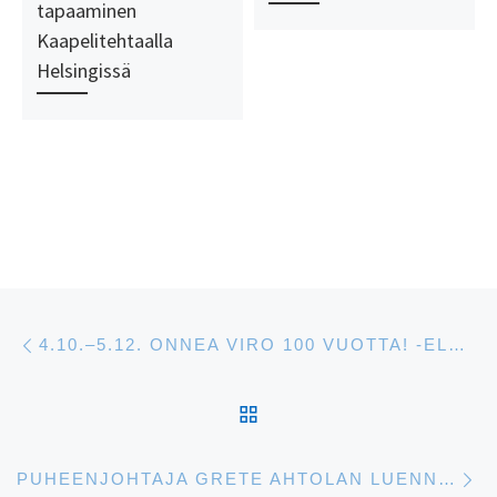
tapaaminen
Kaapelitehtaalla
Helsingissä
Artikkelien navigointi
Edellinen
4.10.–5.12. ONNEA VIRO 100 VUOTTA! -ELOKUVASARJA ORIONISSA HELSINGISSÄ
ARTIKKELISIVULLE
S
PUHEENJOHTAJA GRETE AHTOLAN LUENNOT