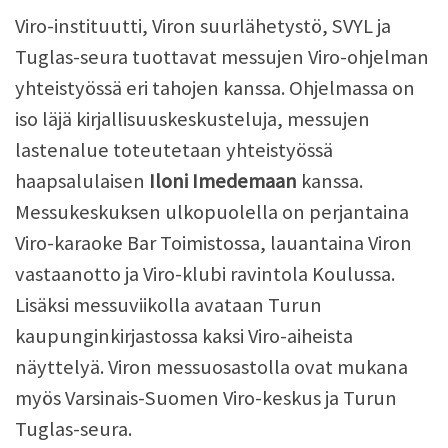
Viro-instituutti, Viron suurlähetystö, SVYL ja
Tuglas-seura tuottavat messujen Viro-ohjelman
yhteistyössä eri tahojen kanssa. Ohjelmassa on
iso läjä kirjallisuuskeskusteluja, messujen
lastenalue toteutetaan yhteistyössä
haapsalulaisen
Iloni Imedemaan
kanssa.
Messukeskuksen ulkopuolella on perjantaina
Viro-karaoke Bar Toimistossa, lauantaina Viron
vastaanotto ja Viro-klubi ravintola Koulussa.
Lisäksi messuviikolla avataan Turun
kaupunginkirjastossa kaksi Viro-aiheista
näyttelyä. Viron messuosastolla ovat mukana
myös Varsinais-Suomen Viro-keskus ja Turun
Tuglas-seura.