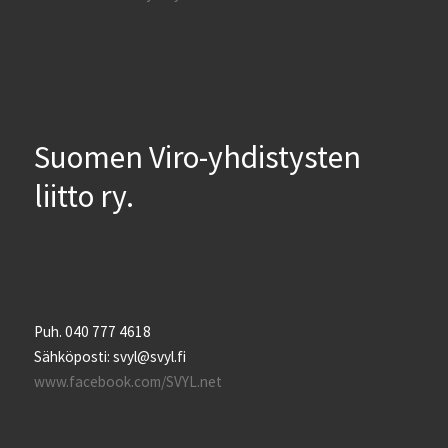
Suomen Viro-yhdistysten
liitto ry.
Puh. 040 777 4618
Sähköposti: svyl@svyl.fi
www.facebook.com/SVYL.net