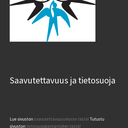
Saavutettavuus ja tietosuoja
Lue sivuston
saavutettavuusseloste tästä!
Tutustu
sivuston
tietosuojakäytäntöihin tästä!