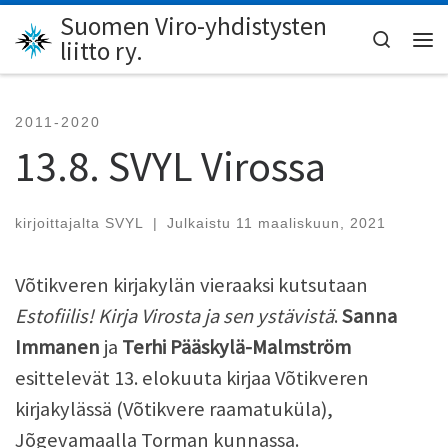
Suomen Viro-yhdistysten
Skip to content
Search
liitto ry.
Val
2011-2020
13.8. SVYL Virossa
kirjoittajalta
SVYL
|
Julkaistu
11 maaliskuun, 2021
Võtikveren kirjakylän vieraaksi kutsutaan
Estofiilis! Kirja Virosta ja sen ystävistä
.
Sanna
Immanen
ja
Terhi Pääskylä-Malmström
esittelevät 13. elokuuta kirjaa Võtikveren
kirjakylässä (Võtikvere raamatuküla),
Jõgevamaalla Torman kunnassa.