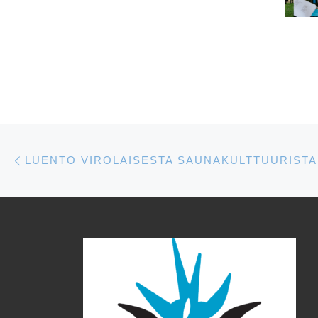
Artikkelien navigointi
Edellinen
LUENTO VIROLAISESTA SAUNAKULTTUURISTA 