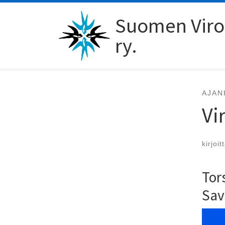
Skip to content
Suomen Viro-
ry.
AJAN
Vi
kirjoit
Tor
Sav