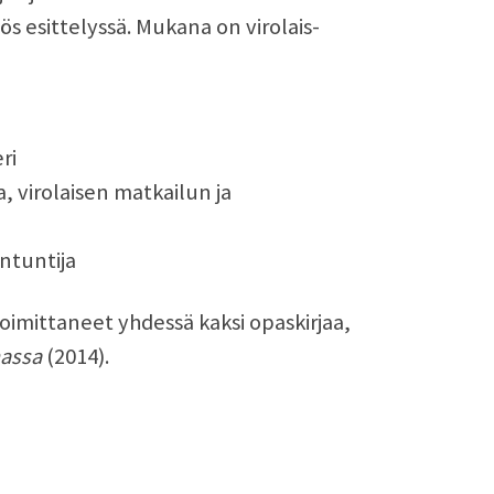
 esittelyssä. Mukana on virolais-
ri
, virolaisen matkailun ja
antuntija
oimittaneet yhdessä kaksi opaskirjaa,
nassa
(2014).