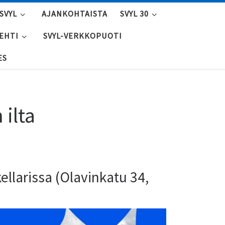
SVYL
AJANKOHTAISTA
SVYL 30
LEHTI
SVYL-VERKKOPUOTI
ES
 ilta
kellarissa (Olavinkatu 34,