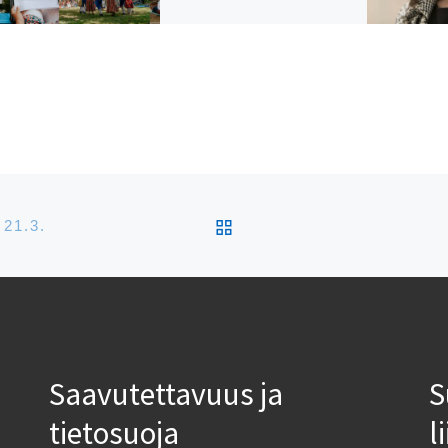
Tiistaina 20.8. klo 17
juhlitaan Seurasaaressa
Viron
uudelleenitsenäistymisp
äivää!
ARTIKKELISIVULLE
21.3.
Saavutettavuus ja
S
tietosuoja
l