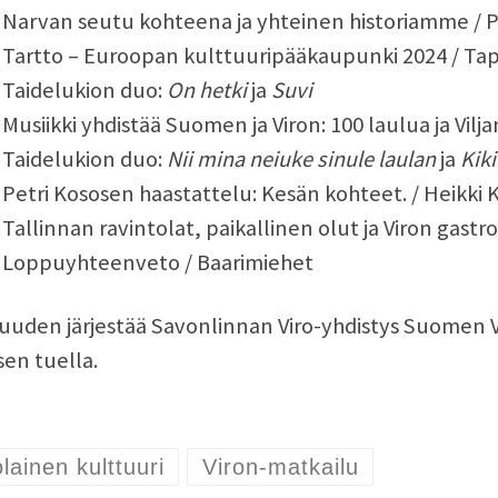
 Narvan seutu kohteena ja yhteinen historiamme / 
 Tartto – Euroopan kulttuuripääkaupunki 2024 / Ta
 Taidelukion duo:
On hetki
ja
Suvi
 Musiikki yhdistää Suomen ja Viron: 100 laulua ja Vilj
 Taidelukion duo:
Nii mina neiuke sinule laulan
ja
Kiki
 Petri Kososen haastattelu: Kesän kohteet. / Heikki
 Tallinnan ravintolat, paikallinen olut ja Viron gas
5 Loppuyhteenveto / Baarimiehet
suuden järjestää Savonlinnan Viro-yhdistys Suomen Vi
en tuella.
olainen kulttuuri
Viron-matkailu