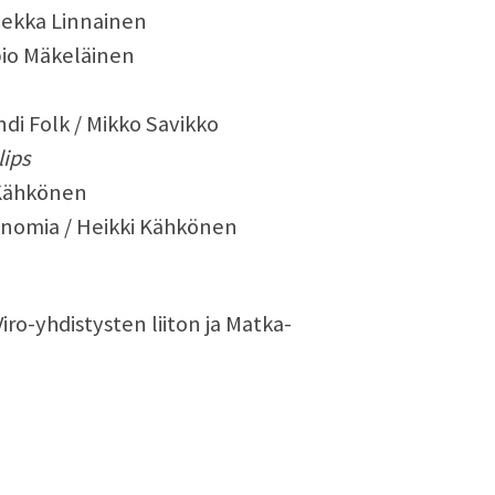
Pekka Linnainen
pio Mäkeläinen
andi Folk / Mikko Savikko
lips
 Kähkönen
tronomia / Heikki Kähkönen
ro-yhdistysten liiton ja Matka-