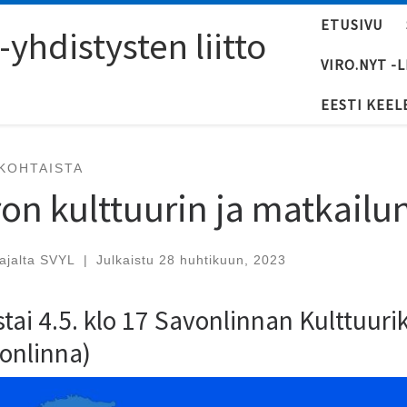
ETUSIVU
yhdistysten liitto
VIRO.NYT -
EESTI KEEL
KOHTAISTA
ron kulttuurin ja matkailun
tajalta
SVYL
|
Julkaistu
28 huhtikuun, 2023
stai 4.5. klo 17 Savonlinnan Kulttuuri
onlinna)