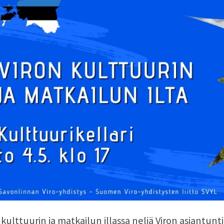
 kulttuurin ja matkailun illassa neljä Viron asiantunti