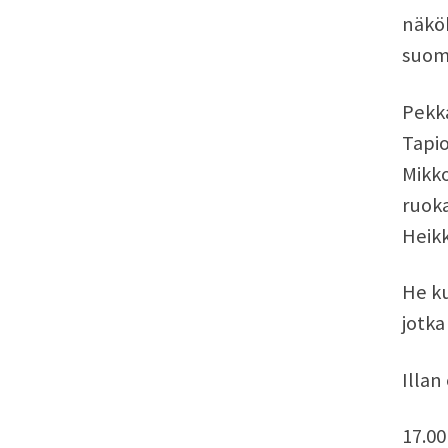
näkök
suoma
Pekka
Tapio
Mikko
ruoka
Heikk
He ku
jotka
Illan
17.00