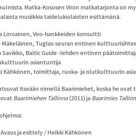
ulmista. Matka-Kososen Viron matkatarjonta on myös
laista musiikkia taidelukiolaisten esittämänä.
 Linnainen, Viro-hankkeiden konsultti
 Mäkeläinen, Tuglas-seuran entinen kulttuurisihtee
 Savikko, Baltic Guide -lehden entinen päätoimittaja
kulttuurin asiantuntija
i Kähkönen, toimittaja, ruoka- ja olutkulttuurin asi
tsuvat itseään nimellä Baarimiehet, koska he ovat t
 ovat
Baarimiehen Tallinna
(2011) ja
Baarimies Tallin
 ohjelma:
 Avaus ja esittely / Heikki Kähkönen