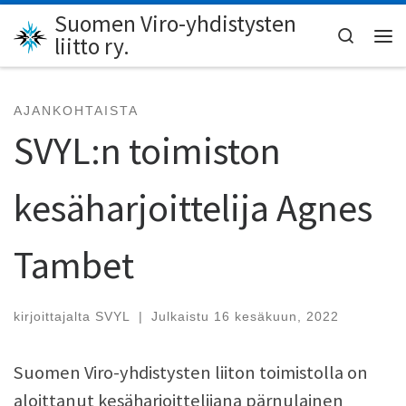
Suomen Viro-yhdistysten
Skip to content
Search
liitto ry.
Val
AJANKOHTAISTA
SVYL:n toimiston
kesäharjoittelija Agnes
Tambet
kirjoittajalta
SVYL
|
Julkaistu
16 kesäkuun, 2022
Suomen Viro-yhdistysten liiton toimistolla on
aloittanut kesäharjoittelijana pärnulainen