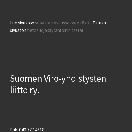
Lue sivuston
saavutettavuusseloste tästä!
Tutustu
sivuston
tietosuojakäytäntöihin tästä!
Suomen Viro-yhdistysten
liitto ry.
Puh. 040 777 4618