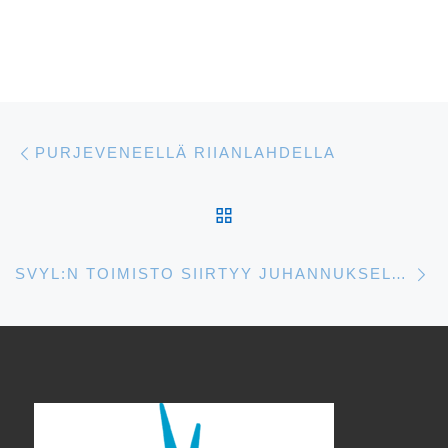
Artikkelien navigointi
Edellinen
PURJEVENEELLÄ RIIANLAHDELLA
ARTIKKELISIVULLE
S
SVYL:N TOIMISTO SIIRTYY JUHANNUKSELTA KESÄAIKOIHIN