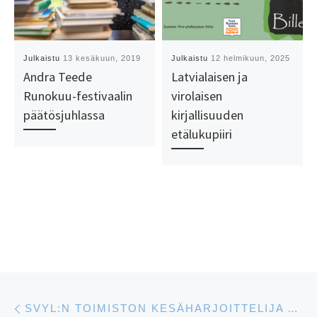
Julkaistu
13 kesäkuun, 2019
Julkaistu
12 helmikuun, 2025
Andra Teede
Latvialaisen ja
Runokuu-festivaalin
virolaisen
päätösjuhlassa
kirjallisuuden
etälukupiiri
Artikkelien navigointi
Edellinen
SVYL:N TOIMISTON KESÄHARJOITTELIJA AGNES TAMBET