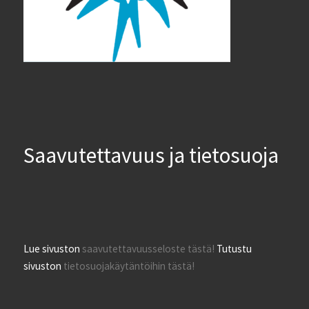
Saavutettavuus ja tietosuoja
Lue sivuston
saavutettavuusseloste tästä!
Tutustu
sivuston
tietosuojakäytäntöihin tästä!