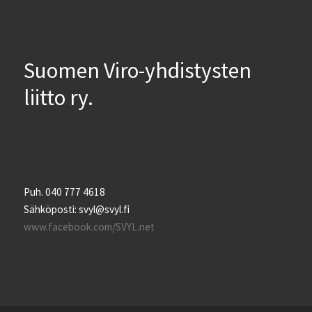
Suomen Viro-yhdistysten
liitto ry.
Puh. 040 777 4618
Sähköposti: svyl@svyl.fi
www.facebook.com/SVYL.net