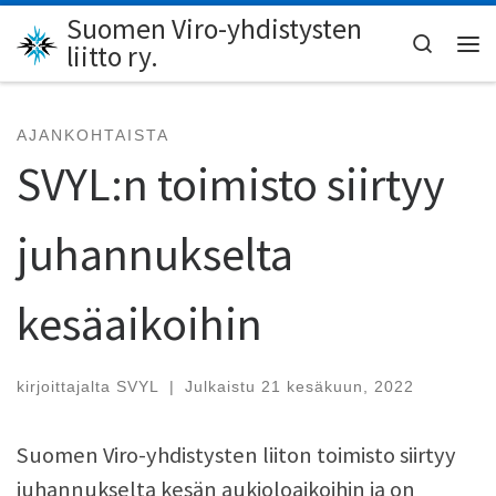
Suomen Viro-yhdistysten
Skip to content
Search
liitto ry.
Val
AJANKOHTAISTA
SVYL:n toimisto siirtyy
juhannukselta
kesäaikoihin
kirjoittajalta
SVYL
|
Julkaistu
21 kesäkuun, 2022
Suomen Viro-yhdistysten liiton toimisto siirtyy
juhannukselta kesän aukioloaikoihin ja on