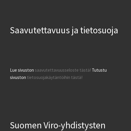
Saavutettavuus ja tietosuoja
Lue sivuston
saavutettavuusseloste tästä!
Tutustu
sivuston
tietosuojakäytäntöihin tästä!
Suomen Viro-yhdistysten