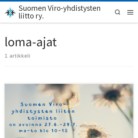
Suomen Viro-yhdistysten
Skip to content
Search
liitto ry.
Val
loma-ajat
1 artikkeli
Suomen Viro-yhdistysten liiton toimisto siirtyy
juhannukselta kesän aukioloaikoihin ja on avoinna ma-to
klo 10-15. Juhannusaaton 24.6. toimisto on kokonaan
kiinni. Aurinkoista ja rentouttavaa kesää kaikille!