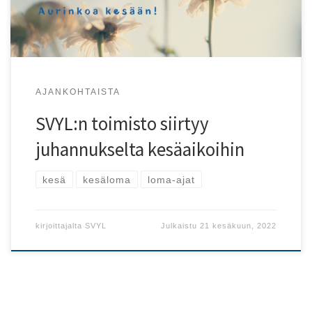
AJANKOHTAISTA
SVYL:n toimisto siirtyy
juhannukselta kesäaikoihin
kesä
kesäloma
loma-ajat
kirjoittajalta
SVYL
Julkaistu
21 kesäkuun, 2022