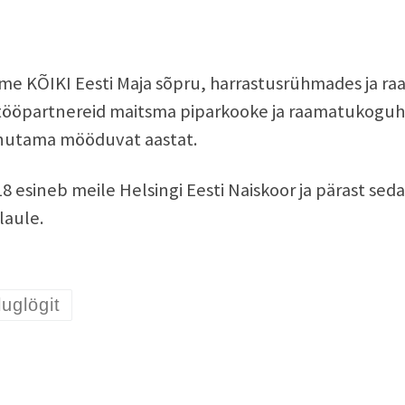
e KÕIKI Eesti Maja sõpru, harrastusrühmades ja raa
ööpartnereid maitsma piparkooke ja raamatukoguhoi
utama mööduvat aastat.
18 esineb meile Helsingi Eesti Naiskoor ja pärast se
laule.
luglögit