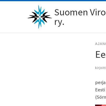
Skip to content
Suomen Viro-
ry.
AJAN
Ee
kirjoit
perja
Eesti
(Sörn