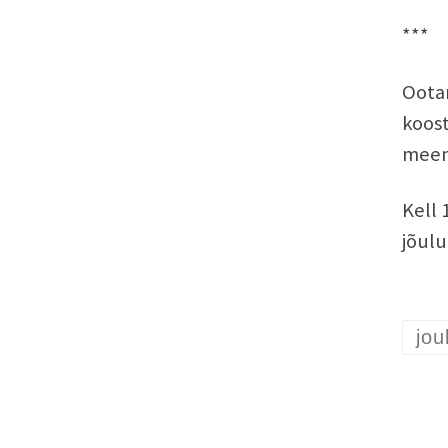
***
Ootam
koost
meen
Kell 
jõulu
jou