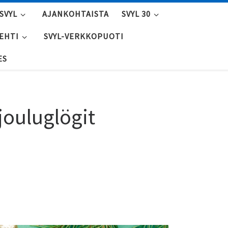
SVYL
AJANKOHTAISTA
SVYL 30
LEHTI
SVYL-VERKKOPUOTI
ES
jouluglögit