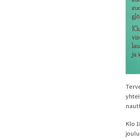
Terve
yhtei
nautt
Klo 1
joulu