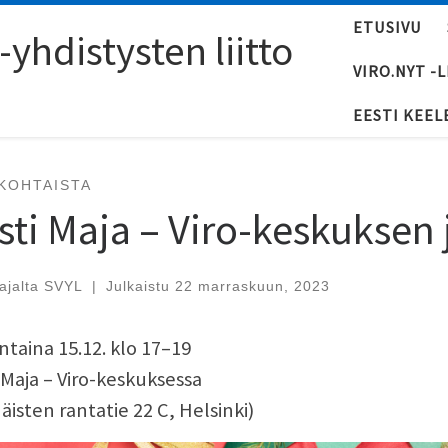
ETUSIVU
yhdistysten liitto
VIRO.NYT -
EESTI KEEL
KOHTAISTA
sti Maja – Viro-keskuksen 
tajalta
SVYL
|
Julkaistu
22 marraskuun, 2023
ntaina 15.12. klo 17–19
 Maja – Viro-keskuksessa
äisten rantatie 22 C, Helsinki)