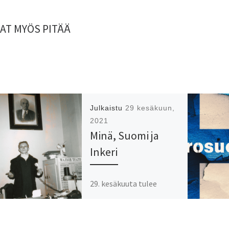
AT MYÖS PITÄÄ
Julkaistu
29 kesäkuun,
2021
Minä, Suomi ja
Inkeri
29. kesäkuuta tulee
kuluneeksi 30 vuotta
siitä, kun kirjailija ja
koomikko Antto Terras