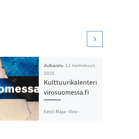
Julkaistu
12 helmikuun,
2025
Kulttuurikalenteri
virosuomessa.fi
Eesti Maja –Viro-
keskuksen toimijat
ylläpitävät
tapahtumakalenteria