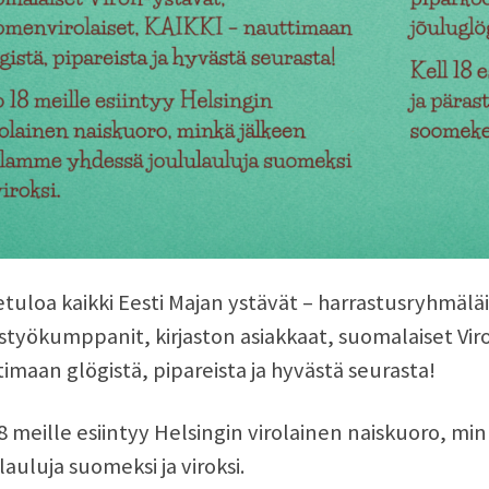
tuloa kaikki Eesti Majan ystävät – harrastusryhmäläi
styökumppanit, kirjaston asiakkaat, suomalaiset Vir
imaan glögistä, pipareista ja hyvästä seurasta!
8 meille esiintyy Helsingin virolainen naiskuoro, m
lauluja suomeksi ja viroksi.