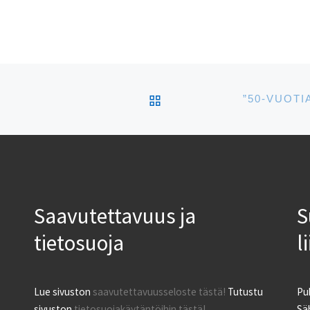
muutti Virosta Suomeen
ollen osa inkeriläisten
paluumuuttoa.
ARTIKKELISIVULLE
Saavutettavuus ja
S
tietosuoja
l
Lue sivuston
saavutettavuusseloste tästä!
Tutustu
Pu
sivuston
tietosuojakäytäntöihin tästä!
Säh