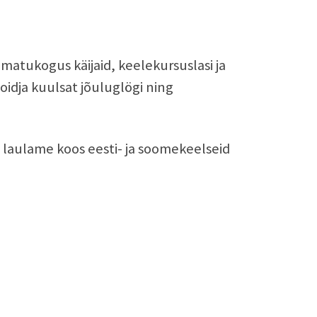
matukogus käijaid, keelekursuslasi ja
dja kuulsat jõuluglögi ning
da laulame koos eesti- ja soomekeelseid