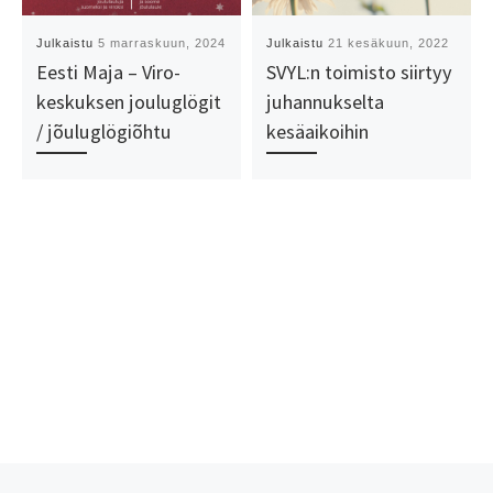
Julkaistu
5 marraskuun, 2024
Julkaistu
21 kesäkuun, 2022
Eesti Maja – Viro-
SVYL:n toimisto siirtyy
keskuksen jouluglögit
juhannukselta
/ jõuluglögiõhtu
kesäaikoihin