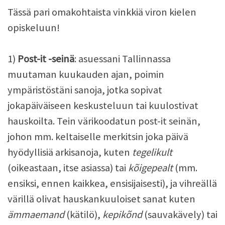
Tässä pari omakohtaista vinkkiä viron kielen
opiskeluun!
1)
Post-it -seinä
: asuessani Tallinnassa
muutaman kuukauden ajan, poimin
ympäristöstäni sanoja, jotka sopivat
jokapäiväiseen keskusteluun tai kuulostivat
hauskoilta. Tein värikoodatun post-it seinän,
johon mm. keltaiselle merkitsin joka päivä
hyödyllisiä arkisanoja, kuten
tegelikult
(oikeastaan, itse asiassa) tai
kõigepealt
(mm.
ensiksi, ennen kaikkea, ensisijaisesti), ja vihreällä
värillä olivat hauskankuuloiset sanat kuten
ämmaemand
(kätilö),
kepikõnd
(sauvakävely) tai