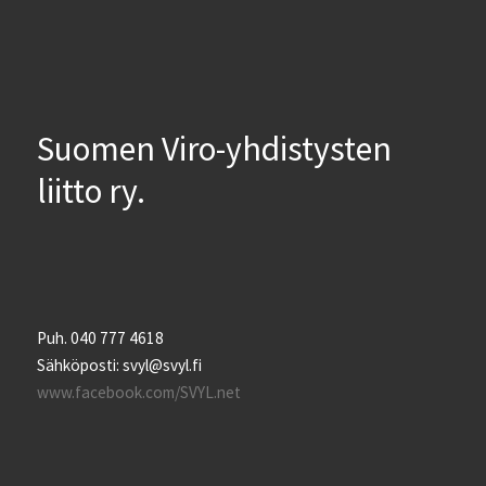
Suomen Viro-yhdistysten
liitto ry.
Puh. 040 777 4618
Sähköposti: svyl@svyl.fi
www.facebook.com/SVYL.net