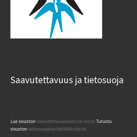
Saavutettavuus ja tietosuoja
Lue sivuston
saavutettavuusseloste tästä!
Tutustu
sivuston
tietosuojakäytäntöihin tästä!