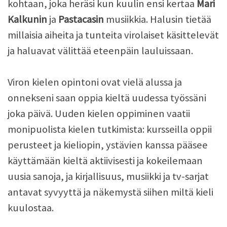
kohtaan, joka heräsi kun kuulin ensi kertaa
Mari
Kalkunin
ja
Pastacasin
musiikkia. Halusin tietää
millaisia aiheita ja tunteita virolaiset käsittelevät
ja haluavat välittää eteenpäin lauluissaan.
Viron kielen opintoni ovat vielä alussa ja
onnekseni saan oppia kieltä uudessa työssäni
joka päivä. Uuden kielen oppiminen vaatii
monipuolista kielen tutkimista: kursseilla oppii
perusteet ja kieliopin, ystävien kanssa pääsee
käyttämään kieltä aktiivisesti ja kokeilemaan
uusia sanoja, ja kirjallisuus, musiikki ja tv-sarjat
antavat syvyyttä ja näkemystä siihen miltä kieli
kuulostaa.