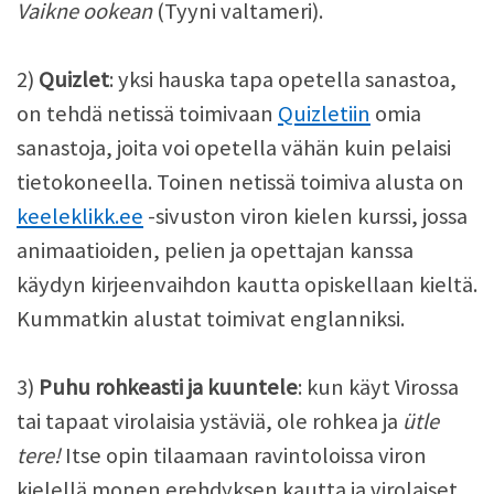
Vaikne ookean
(Tyyni valtameri).
2)
Quizlet
: yksi hauska tapa opetella sanastoa,
on tehdä netissä toimivaan
Quizletiin
omia
sanastoja, joita voi opetella vähän kuin pelaisi
tietokoneella. Toinen netissä toimiva alusta on
keeleklikk.ee
-sivuston viron kielen kurssi, jossa
animaatioiden, pelien ja opettajan kanssa
käydyn kirjeenvaihdon kautta opiskellaan kieltä.
Kummatkin alustat toimivat englanniksi.
3)
Puhu rohkeasti
ja kuuntele
: kun käyt Virossa
tai tapaat virolaisia ystäviä, ole rohkea ja
ütle
tere!
Itse opin tilaamaan ravintoloissa viron
kielellä monen erehdyksen kautta ja virolaiset