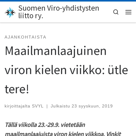
Suomen Viro-yhdistysten
Skip to content
Search
liitto ry.
Val
AJANKOHTAISTA
Maailmanlaajuinen
viron kielen viikko: ütle
tere!
kirjoittajalta
SVYL
|
Julkaistu
23 syyskuun, 2019
Tällä viikolla 23.-29.9. vietetään
maailmanlaajuista viron kielen viikkoa. Vinkit