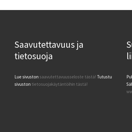
Saavutettavuus ja
S
tietosuoja
l
Lue sivuston
saavutettavuusseloste tästä!
Tutustu
Pu
sivuston
tietosuojakäytäntöihin tästä!
Säh
ww