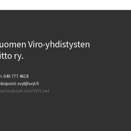
uomen Viro-yhdistysten
iitto ry.
h. 040 777 4618
köposti: svyl@svyl.fi
w.facebook.com/SVYL.net