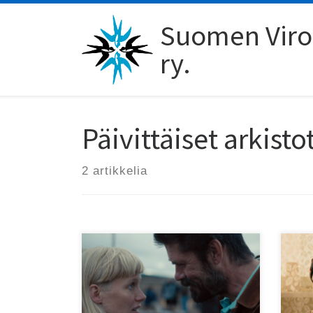
Skip to content
Suomen Viro-
ry.
Päivittäiset arkisto
2 artikkelia
Pää
tun
Mukana kolme pitkää
tea
virolaiselokuvaa!
maa