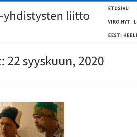
ETUSIVU
yhdistysten liitto
VIRO.NYT -
EESTI KEEL
t:
22 syyskuun, 2020
ru Oja on yksi Viron
netuimmista elokuva- ja
tteritähdistä ja myös
ilmalla nouseva nimi. viro.nyt