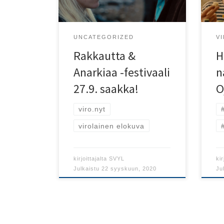
haa
Näk
Vii
UNCATEGORIZED
V
Rakkautta &
H
Anarkiaa -festivaali
n
27.9. saakka!
O
viro.nyt
virolainen elokuva
kirjoittajalta
SVYL
kir
Julkaistu
22 syyskuun, 2020
Ju