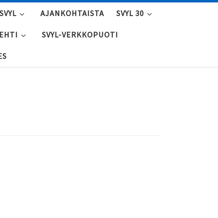
SVYL
AJANKOHTAISTA
SVYL 30
LEHTI
SVYL-VERKKOPUOTI
ES