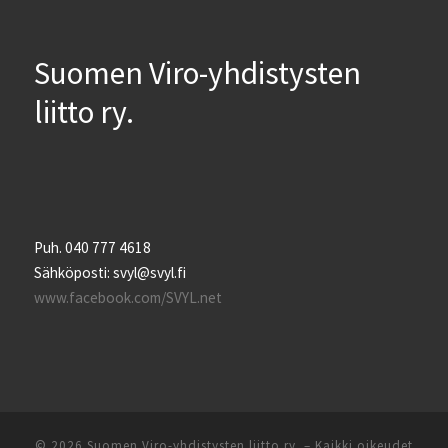
Suomen Viro-yhdistysten
liitto ry.
Puh. 040 777 4618
Sähköposti: svyl@svyl.fi
www.facebook.com/SVYL.net
© 2026
Suomen Viro-yhdistysten liitto ry.
– Kaikki oikeudet