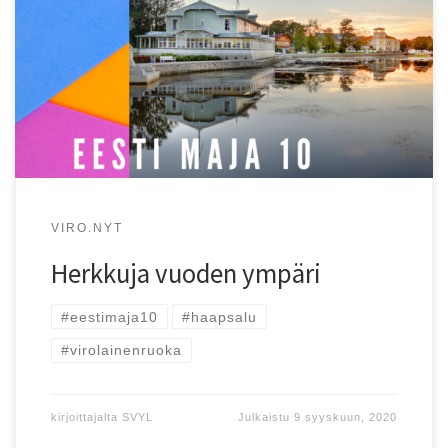
Haapsalusta ja koko Viron länsirannikolta löytää erilaisia ja
erihintaisia ruokapaikkoja, joissa voi kokea yllättäviä
makuelämyksiä. Tästä kertoo myös White Guide -
tunnustuksen saaneiden ruokapaikkojen runsaus.
VIRO.NYT
Herkkuja vuoden ympäri
#eestimaja10
#haapsalu
#virolainenruoka
kirjoittajalta
SVYL
Julkaistu
9 syyskuun, 2020