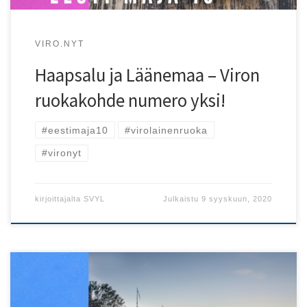
VIRO.NYT
Haapsalu ja Läänemaa – Viron
ruokakohde numero yksi!
#eestimaja10
#virolainenruoka
#vironyt
kirjoittajalta
SVYL
Julkaistu
9 syyskuun, 2020