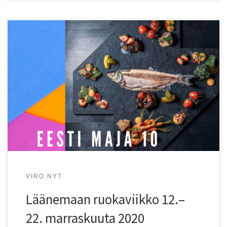
Kolmatta kertaa järjestettävä ruokaviikko nostaa esille
paikallisen ruuan.
VIRO.NYT
Läänemaan ruokaviikko 12.–
22. marraskuuta 2020