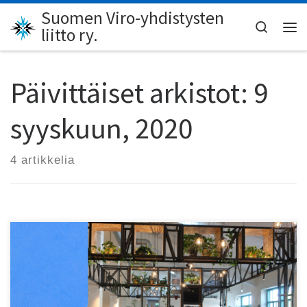
Suomen Viro-yhdistysten
Skip to content
Search
liitto ry.
Val
Päivittäiset arkistot:
9
syyskuun, 2020
4 artikkelia
Tallinnasta löytyy laadukkaitten olutravintoloitten lisäksi