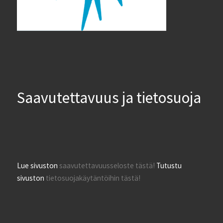
Saavutettavuus ja tietosuoja
Lue sivuston
saavutettavuusseloste tästä!
Tutustu
sivuston
tietosuojakäytäntöihin tästä!