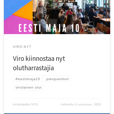
myös panimoravintoloita ja olutkauppoja.
VIRO.NYT
Viro kiinnostaa nyt
olutharrastajia
#eestimaja10
pienpanimot
virolainen olut
kirjoittajalta
SVYL
Julkaistu
9 syyskuun, 2020