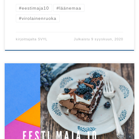
#eestimaja10
#läänemaa
#virolainenruoka
kirjoittajalta
SVYL
Julkaistu
9 syyskuun, 2020
Viron maatalousministeriö nimesi toukokuussa Haapsalun
ja Läänemaan Viron vuoden makualueeksi ja luovutti
tittelin yhteyteen kuuluvan kiertohaarukan.