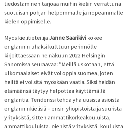
tiedostaminen tarjoaa muihin kieliin verrattuna
suotuisan pohjan helpommalle ja nopeammalle
kielen oppimiselle.
Myös kielitieteilijä
Janne Saarikivi
kokee
englannin uhaksi kulttuuriperinnölle
kirjoittaessaan heinäkuun 2022 Helsingin
Sanomissa seuraavaa: ”Meillä uskotaan, että
ulkomaalaiset eivät voi oppia suomea, joten
heiltä ei voi sitä myöskään vaatia. Siksi heidän
elämäänsä täytyy helpottaa käyttämällä
englantia. Tendenssi tehdä yhä uusista asioista
englanninkielisiä – ensin yliopistoista ja suurista
yrityksistä, sitten ammattikorkeakouluista,
ammattikouluista, pienistä yrityksistä, kouluista