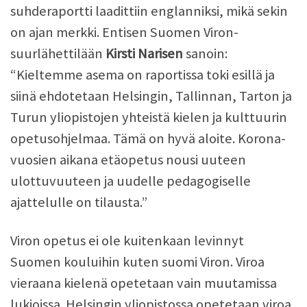
suhderaportti laadittiin englanniksi, mikä sekin
on ajan merkki. Entisen Suomen Viron-
suurlähettilään
Kirsti Narisen
sanoin:
“Kieltemme asema on raportissa toki esillä ja
siinä ehdotetaan Helsingin, Tallinnan, Tarton ja
Turun yliopistojen yhteistä kielen ja kulttuurin
opetusohjelmaa. Tämä on hyvä aloite. Korona-
vuosien aikana etäopetus nousi uuteen
ulottuvuuteen ja uudelle pedagogiselle
ajattelulle on tilausta.”
Viron opetus ei ole kuitenkaan levinnyt
Suomen kouluihin kuten suomi Viron. Viroa
vieraana kielenä opetetaan vain muutamissa
lukioissa. Helsingin yliopistossa opetetaan viroa