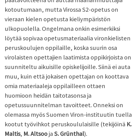
kotoutumaan, mutta Virossa S2-opetus on
vieraan kielen opetusta kieliympäristön
ulkopuolella. Ongelmana onkin esimerkiksi
löytää sopivaa opetusmateriaalia vironkielisten
peruskoulujen oppilaille, koska suurin osa
virolaisten opettajien laatimista oppikirjoista on
suunniteltu aikuisille opiskelijoille. Siinä ei auta
muu, kuin että jokaisen opettajan on koottava
omia materiaaleja oppilailleen ottaen
huomioon heidän taitotasonsa ja
opetussuunnitelman tavoitteet. Onneksi on
olemassa myös Suomen Viron-instituutin tuella
kootut työvihkot peruskoululaisille (tekijöinä
K.
Maltis
,
M. Altsoo
ja
S. Grünthal
).