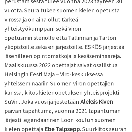
perustamisesta tulee vuonna 2023 täyteen 30
vuotta. Seura tukee suomen kielen opetusta
Virossa ja on aina ollut tärkeä
yhteistyökumppani sekä Viron
opetusministeriölle että Tallinnan ja Tarton
yliopistoille sekä eri järjestöille. ESKÕS järjestää
jäsenilleen opintomatkoja ja kesäseminaareja.
Maaliskuussa 2022 opettajat saivat osallistua
Helsingin Eesti Maja – Viro-keskuksessa
yhteisseminaariin Suomen viron opettajien
kanssa, kiitos kielenopetuksen yhteisprojekti
SuVin. Joka vuosi järjestetään
Aleksis Kiven
päivän tapahtuma, vuonna 2021 tapahtuman
järjesti legendaarinen Loon koulun suomen
kielen opettaja
Ebe Talpsepp
. Suurkiitos seuran