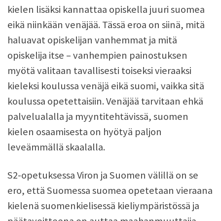
kielen lisäksi kannattaa opiskella juuri suomea
eikä niinkään venäjää. Tässä eroa on siinä, mitä
haluavat opiskelijan vanhemmat ja mitä
opiskelija itse – vanhempien painostuksen
myötä valitaan tavallisesti toiseksi vieraaksi
kieleksi koulussa venäjä eikä suomi, vaikka sitä
koulussa opetettaisiin. Venäjää tarvitaan ehkä
palvelualalla ja myyntitehtävissä, suomen
kielen osaamisesta on hyötyä paljon
leveämmällä skaalalla.
S2-opetuksessa Viron ja Suomen välillä on se
ero, että Suomessa suomea opetetaan vieraana
kielenä suomenkielisessä kieliympäristössä ja
päätavoitteena on auttaa maahanmuuttajia