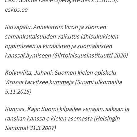
Eesti Soome Keele Õpetajate Selts (ESKÕS):
eskos.ee
Kaivapalu, Annekatrin: Viron ja suomen
samankaltaisuuden vaikutus lähisukukielen
oppimiseen ja virolaisten ja suomalaisten
kanssakäymiseen (Siirtolaisuusinstituutti 2020)
Koivuviita, Juhani: Suomen kielen opiskelu
Virossa tarvitsee kummeja (Suomi ulkomailla
5.11.2015)
Kunnas, Kaja:
Suomi kilpailee venäjän, saksan ja
ranskan kanssa c-kielen asemasta (
Helsingin
Sanomat 31.3.2007)