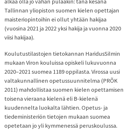
alkaa olla jo vähän pulaakin: tänä kesänä
Tallinnan yliopiston suomen kielen opettajan
maisteriopintoihin ei ollut yhtään hakijaa
(vuosina 2021 ja 2022 yksi hakija ja vuonna 2020
viisi hakijaa).
Koulutustilastojen tietokannan HaridusSilmin
mukaan Viron kouluissa opiskeli lukuvuonna
2020–2021 suomea 1189 oppilasta. Virossa uusi
valtakunnallinen opetussuunnitelma (PRÕK
2011) mahdollistaa suomen kielen opettamisen
toisena vieraana kielenä eli B-kielenä
kuudennelta luokalta lähtien. Opetus- ja
tiedeministeriön tietojen mukaan suomea
opetetaan jo yli kymmenessä peruskoulussa.