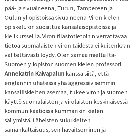
pää- ja sivuaineena, Turun, Tampereen ja
Oulun yliopistoissa sivuaineena. Viron kielen
opiskelu on suosittua kansalaisopistoissa ja
kielikursseilla. Viron tilastotietoihin verrattavaa
tietoa suomalaisten viron taidosta ei kuitenkaan
valitettavasti löydy. Olen samaa mieltä Itä-
Suomen yliopiston suomen kielen professori
Annekatrin Kaivapalun
kanssa siitä, että
englannin uhatessa yhä aggressiivisemmin
kansalliskielten asemaa, tukee viron ja suomen
käyttö suomalaisten ja virolaisten keskinäisessä
kommunikaatiossa kummankin kielen
säilymistä. Läheisten sukukielten
samankaltaisuus, sen havaitseminen ja