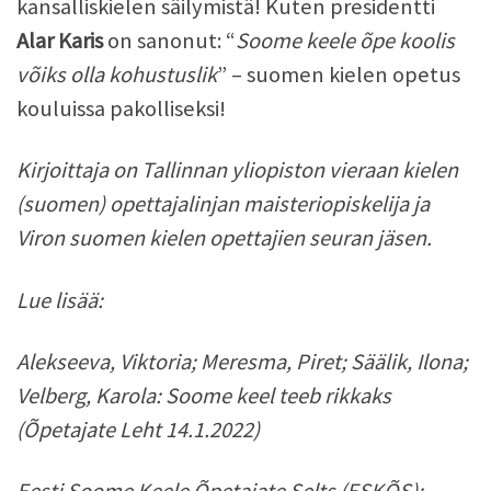
kansalliskielen säilymistä! Kuten presidentti
Alar Karis
on sanonut: “
Soome keele õpe koolis
võiks olla kohustuslik
” – suomen kielen opetus
kouluissa pakolliseksi!
Kirjoittaja on Tallinnan yliopiston vieraan kielen
(suomen) opettajalinjan maisteriopiskelija ja
Viron suomen kielen opettajien seuran jäsen.
Lue lisää:
Alekseeva, Viktoria; Meresma, Piret; Säälik, Ilona;
Velberg, Karola:
Soome keel teeb rikkaks
(Õpetajate Leht 14.1.2022)