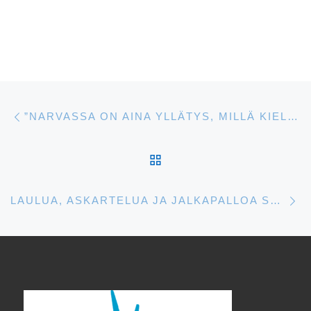
Artikkelien navigointi
Edellinen
”NARVASSA ON AINA YLLÄTYS, MILLÄ KIELELLÄ KESKUSTELU TAPAHTUU!”
ARTIKKELISIVULLE
S
LAULUA, ASKARTELUA JA JALKAPALLOA SUOMEKSI