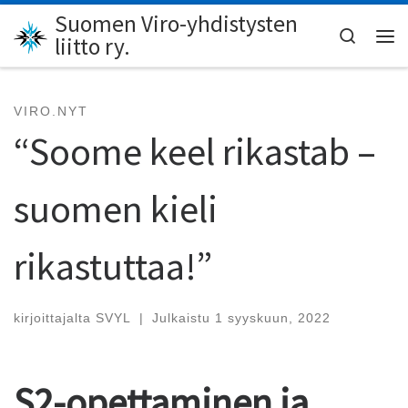
Suomen Viro-yhdistysten
Skip to content
Search
liitto ry.
Val
VIRO.NYT
“Soome keel rikastab –
suomen kieli
rikastuttaa!”
kirjoittajalta
SVYL
|
Julkaistu
1 syyskuun, 2022
S2-opettaminen ja