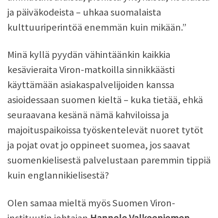
ja päiväkodeista – uhkaa suomalaista
kulttuuriperintöä enemmän kuin mikään.”
Minä kyllä pyydän vähintäänkin kaikkia
kesävieraita Viron-matkoilla sinnikkäästi
käyttämään asiakaspalvelijoiden kanssa
asioidessaan suomen kieltä – kuka tietää, ehkä
seuraavana kesänä nämä kahviloissa ja
majoituspaikoissa työskentelevät nuoret tytöt
ja pojat ovat jo oppineet suomea, jos saavat
suomenkielisestä palvelustaan paremmin tippiä
kuin englannikielisestä?
Olen samaa mieltä myös Suomen Viron-
instituutin johtajan
Hannele Valkeeniemen