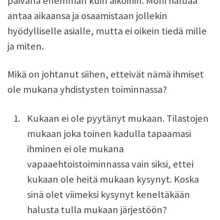
päivänä enemmän kuin aikoihin. Moni haluaa
antaa aikaansa ja osaamistaan jollekin
hyödylliselle asialle, mutta ei oikein tiedä mille
ja miten.
Mikä on johtanut siihen, etteivät nämä ihmiset
ole mukana yhdistysten toiminnassa?
Kukaan ei ole pyytänyt mukaan. Tilastojen
mukaan joka toinen kadulla tapaamasi
ihminen ei ole mukana
vapaaehtoistoiminnassa vain siksi, ettei
kukaan ole heitä mukaan kysynyt. Koska
sinä olet viimeksi kysynyt keneltäkään
halusta tulla mukaan järjestöön?