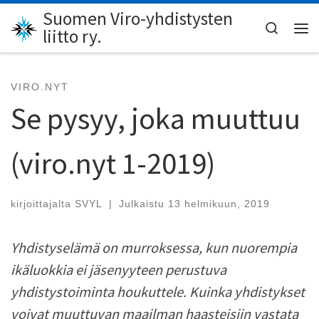
Suomen Viro-yhdistysten
Skip to content
Search
liitto ry.
Val
VIRO.NYT
Se pysyy, joka muuttuu
(viro.nyt 1-2019)
kirjoittajalta
SVYL
|
Julkaistu
13 helmikuun, 2019
Yhdistyselämä on murroksessa, kun nuorempia
ikäluokkia ei jäsenyyteen perustuva
yhdistystoiminta houkuttele. Kuinka yhdistykset
voivat muuttuvan maailman haasteisiin vastata