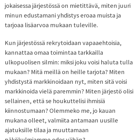
jokaisessa järjestössä on mietittävä, miten juuri
minun edustamani yhdistys eroaa muista ja
tarjoaa lisäarvoa mukaan tuleville.
Kun järjestössä rekrytoidaan vapaaehtoisia,
kannattaa omaa toimintaa tarkkailla
ulkopuolisen silmin: miksi joku voisi haluta tulla
mukaan? Mitä meillä on heille tarjota? Miten
yhdistystä markkinoidaan nyt, miten sitä voisi
markkinoida vielä paremmin? Miten järjestö olisi
sellainen, että se houkuttelisi ihmisiä
kiinnostumaan? Olemmeko me, jo kauan
mukana olleet, valmiita antamaan uusille
ajatuksille tilaa ja muuttamaan
näkökulmiamme edes vähän?