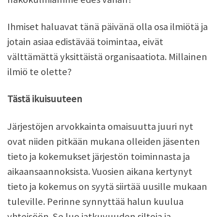
Ihmiset haluavat tänä päivänä olla osa ilmiötä ja
jotain asiaa edistävää toimintaa, eivät
välttämättä yksittäistä organisaatiota. Millainen
ilmiö te olette?
Tästä ikuisuuteen
Järjestöjen arvokkainta omaisuutta juuri nyt
ovat niiden pitkään mukana olleiden jäsenten
tieto ja kokemukset järjestön toiminnasta ja
aikaansaannoksista. Vuosien aikana kertynyt
tieto ja kokemus on syytä siirtää uusille mukaan
tuleville. Perinne synnyttää halun kuulua
yhteisöön. Se luo jatkuvuuden siltoja ja