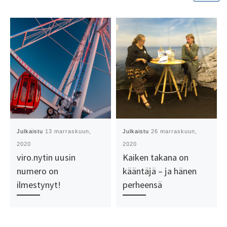
Julkaistu
13 marraskuun,
Julkaistu
26 marraskuun,
2020
2020
viro.nytin uusin
Kaiken takana on
numero on
kääntäjä – ja hänen
ilmestynyt!
perheensä