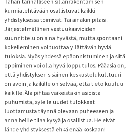
Tähän tarinalliseen sillanrakentamisen
kunniatehtävään osallistuvat kaikki
yhdistyksessä toimivat. Tai ainakin pitäisi.
Järjestelmällinen vastuukaavioiden
suunnittelu on aina hyvästä, mutta spontaani
kokeileminen voi tuottaa yllättävän hyviä
tuloksia. Myös yhdessä epäonnistuminen ja siitä
oppiminen voi olla hyvä lopputulos. Pääasia on,
että yhdistyksen sisäinen keskustelukulttuuri
on avoin ja kaikille on selvää, että tieto kuuluu
kaikille. Älä pihtaa vaikeistakin asioista
puhumista, syleile uudet tulokkaat
luottamusta täynnä olevaan puheeseen ja
anna heille tilaa kysyä ja osallistua. He eivät
lähde yhdistyksestä ehkä enää koskaan!