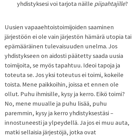
yhdistyksesi voi tarjota näille
piipahtajille
?
Uusien vapaaehtoistoimijoiden saaminen
järjestöön ei ole vain järjestön hämärä utopia tai
epämääräinen tulevaisuuden unelma. Jos
yhdistykseen on aidosti päätetty saada uusia
toimijoita, se myös tapahtuu. Ideoi tapoja ja
toteuta se. Jos yksi toteutus ei toimi, kokeile
toista. Mene paikkoihin, joissa et ennen ole
ollut. Puhu ihmisille, kysy ja kerro. Eikö toimi?
No, mene muualle ja puhu lisää, puhu
paremmin, kysy ja kerro yhdistyksestäsi –
innostuneesti ja ylpeydellä. Ja jos ei muu auta,
matki sellaisia järjestöjä, jotka ovat