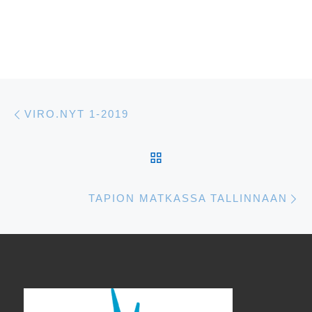
Artikkelien navigointi
Edellinen
VIRO.NYT 1-2019
ARTIKKELISIVULLE
S
TAPION MATKASSA TALLINNAAN