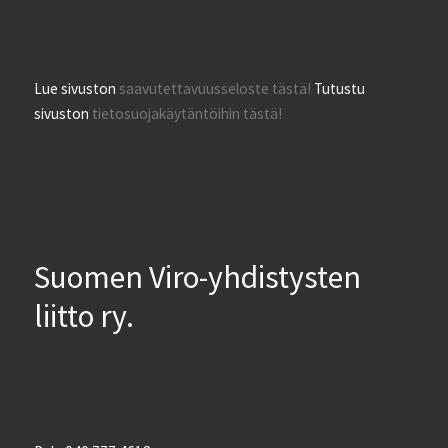
Lue sivuston
saavutettavuusseloste tästä!
Tutustu
sivuston
tietosuojakäytäntöihin tästä!
Suomen Viro-yhdistysten
liitto ry.