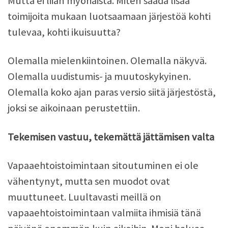
Mutta ei liian myöhäistä. Miten saada lisää
toimijoita mukaan luotsaamaan järjestöä kohti
tulevaa, kohti ikuisuutta?
Olemalla mielenkiintoinen. Olemalla näkyvä.
Olemalla uudistumis- ja muutoskykyinen.
Olemalla koko ajan paras versio siitä järjestöstä,
joksi se aikoinaan perustettiin.
Tekemisen vastuu, tekemättä jättämisen valta
Vapaaehtoistoimintaan sitoutuminen ei ole
vähentynyt, mutta sen muodot ovat
muuttuneet. Luultavasti meillä on
vapaaehtoistoimintaan valmiita ihmisiä tänä