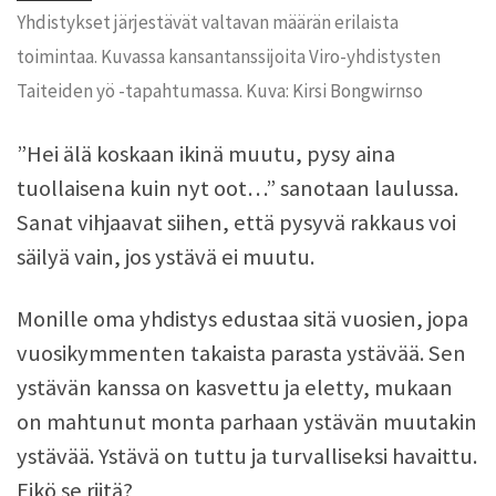
Yhdistykset järjestävät valtavan määrän erilaista
toimintaa. Kuvassa kansantanssijoita Viro-yhdistysten
Taiteiden yö -tapahtumassa. Kuva: Kirsi Bongwirnso
”Hei älä koskaan ikinä muutu, pysy aina
tuollaisena kuin nyt oot…” sanotaan laulussa.
Sanat vihjaavat siihen, että pysyvä rakkaus voi
säilyä vain, jos ystävä ei muutu.
Monille oma yhdistys edustaa sitä vuosien, jopa
vuosikymmenten takaista parasta ystävää. Sen
ystävän kanssa on kasvettu ja eletty, mukaan
on mahtunut monta parhaan ystävän muutakin
ystävää. Ystävä on tuttu ja turvalliseksi havaittu.
Eikö se riitä?