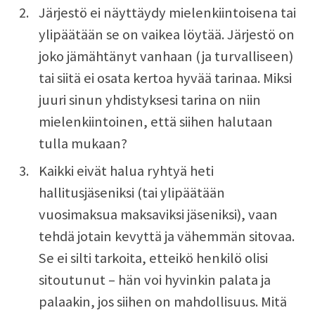
Järjestö ei näyttäydy mielenkiintoisena tai
ylipäätään se on vaikea löytää. Järjestö on
joko jämähtänyt vanhaan (ja turvalliseen)
tai siitä ei osata kertoa hyvää tarinaa. Miksi
juuri sinun yhdistyksesi tarina on niin
mielenkiintoinen, että siihen halutaan
tulla mukaan?
Kaikki eivät halua ryhtyä heti
hallitusjäseniksi (tai ylipäätään
vuosimaksua maksaviksi jäseniksi), vaan
tehdä jotain kevyttä ja vähemmän sitovaa.
Se ei silti tarkoita, etteikö henkilö olisi
sitoutunut – hän voi hyvinkin palata ja
palaakin, jos siihen on mahdollisuus. Mitä