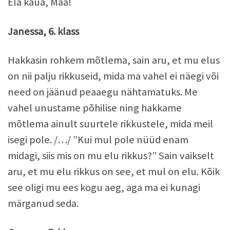
Ela kaua, Maa!
Janessa, 6. klass
Hakkasin rohkem mõtlema, sain aru, et mu elus
on nii palju rikkuseid, mida ma vahel ei näegi või
need on jäänud peaaegu nähtamatuks. Me
vahel unustame põhilise ning hakkame
mõtlema ainult suurtele rikkustele, mida meil
isegi pole. /…/ ”Kui mul pole nüüd enam
midagi, siis mis on mu elu rikkus?” Sain vaikselt
aru, et mu elu rikkus on see, et mul on elu. Kõik
see oligi mu ees kogu aeg, aga ma ei kunagi
märganud seda.