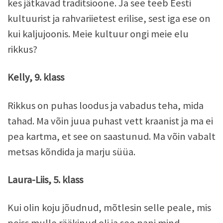
kes jätkavad traditsioone. Ja see teeb Eesti
kultuurist ja rahvariietest erilise, sest iga ese on
kui kaljujoonis. Meie kultuur ongi meie elu
rikkus?
Kelly, 9. klass
Rikkus on puhas loodus ja vabadus teha, mida
tahad. Ma võin juua puhast vett kraanist ja ma ei
pea kartma, et see on saastunud. Ma võin vabalt
metsas kõndida ja marju süüa.
Laura-Liis, 5. klass
Kui olin koju jõudnud, mõtlesin selle peale, mis