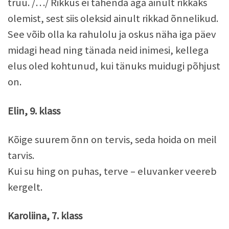
truu. /…/ Rikkus ei tähenda aga ainult rikkaks
olemist, sest siis oleksid ainult rikkad õnnelikud.
See võib olla ka rahulolu ja oskus näha iga päev
midagi head ning tänada neid inimesi, kellega
elus oled kohtunud, kui tänuks muidugi põhjust
on.
Elin, 9. klass
Kõige suurem õnn on tervis, seda hoida on meil
tarvis.
Kui su hing on puhas, terve – eluvanker veereb
kergelt.
Karoliina, 7. klass