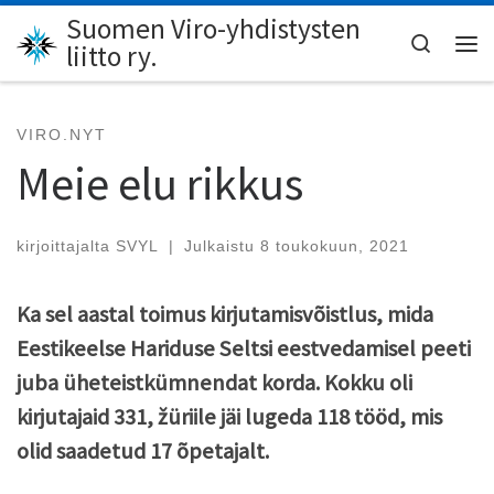
Suomen Viro-yhdistysten
Skip to content
Search
liitto ry.
Val
VIRO.NYT
Meie elu rikkus
kirjoittajalta
SVYL
|
Julkaistu
8 toukokuun, 2021
Ka sel aastal toimus kirjutamisvõistlus, mida
Eestikeelse Hariduse Seltsi eestvedamisel peeti
juba üheteistkümnendat korda. Kokku oli
kirjutajaid 331, žüriile jäi lugeda 118 tööd, mis
olid saadetud 17 õpetajalt.