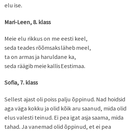
elu ise.
Mari-Leen, 8. klass
Meie elu rikkus on me eesti keel,
seda teades rõõmsaks läheb meel,
ta on armas ja haruldane ka,
seda räägib meie kallis Eestimaa.
Sofia, 7. klass
Sellest ajast oli poiss palju õppinud. Nad hoidsid
aga väga kokku ja olid kõik aru saanud, mida olid
elus valesti teinud. Ei pea igat asja saama, mida
tahad. Ja vanemad olid õppinud, et ei pea