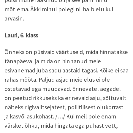
poiss mulle rääkinud oli ja see pani mind
mõtlema. Äkki minul polegi nii halb elu kui
arvasin.
Lauri, 6. klass
Õnneks on püsivaid väärtuseid, mida hinnatakse
tänapäeval ja mida on hinnanud meie
esivanemad juba sadu aastaid tagasi. Kõike ei saa
rahas mõõta. Paljud asjad meie elus ei ole
ostetavad ega müüdavad. Erinevatel aegadel
on peetud rikkuseks ka erinevaid asju, sõltuvalt
näiteks riigivalitsejatest, poliitilisest olukorrast
ja kasvõi asukohast. /…/ Kui meil pole enam
värsket õhku, mida hingata ega puhast vett,