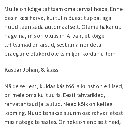
Mulle on kõige tähtsam oma tervist hoida. Enne
pesin käsi harva, kui tulin õuest tuppa, aga
nüüd teen seda automaatselt. Oleme hakanud
nägema, mis on olulisim. Arvan, et kõige
tähtsamad on arstid, sest ilma nendeta
praegune olukord oleks miljon korda hullem.
Kaspar Johan, 8. klass
Näide sellest, kuidas käsitöö ja kunst on erilised,
on meie oma kultuuris. Eesti rahvariided,
rahvatantsud ja laulud. Need kõik on kellegi
looming. Nüüd tehakse suurim osa rahvariietest
masinatega tehastes. Õnneks on endiselt neid,