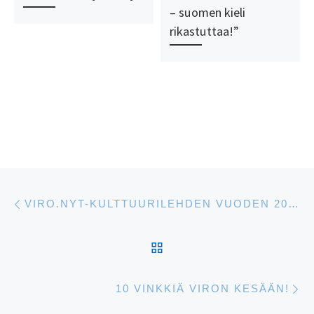
– suomen kieli
rikastuttaa!”
Artikkelien navigointi
Edellinen
VIRO.NYT-KULTTUURILEHDEN VUODEN 2021 TOINEN NUMERO ON ILMESTYNYT!
ARTIKKELISIVULLE
S
10 VINKKIÄ VIRON KESÄÄN!