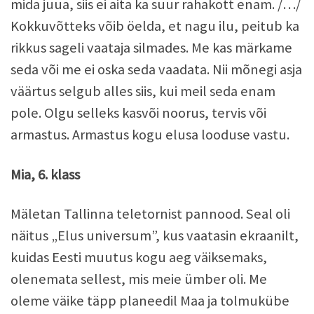
mida juua, siis ei aita ka suur rahakott enam. /…/
Kokkuvõtteks võib öelda, et nagu ilu, peitub ka
rikkus sageli vaataja silmades. Me kas märkame
seda või me ei oska seda vaadata. Nii mõnegi asja
väärtus selgub alles siis, kui meil seda enam
pole. Olgu selleks kasvõi noorus, tervis või
armastus. Armastus kogu elusa looduse vastu.
Mia, 6. klass
Mäletan Tallinna teletornist pannood. Seal oli
näitus „Elus universum”, kus vaatasin ekraanilt,
kuidas Eesti muutus kogu aeg väiksemaks,
olenemata sellest, mis meie ümber oli. Me
oleme väike täpp planeedil Maa ja tolmukübe