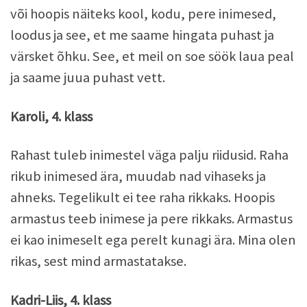
või hoopis näiteks kool, kodu, pere inimesed,
loodus ja see, et me saame hingata puhast ja
värsket õhku. See, et meil on soe söök laua peal
ja saame juua puhast vett.
Karoli, 4. klass
Rahast tuleb inimestel väga palju riidusid. Raha
rikub inimesed ära, muudab nad vihaseks ja
ahneks. Tegelikult ei tee raha rikkaks. Hoopis
armastus teeb inimese ja pere rikkaks. Armastus
ei kao inimeselt ega perelt kunagi ära. Mina olen
rikas, sest mind armastatakse.
Kadri-Liis, 4. klass