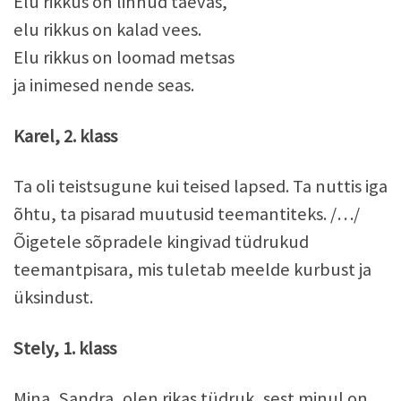
Elu rikkus on linnud taevas,
elu rikkus on kalad vees.
Elu rikkus on loomad metsas
ja inimesed nende seas.
Karel, 2. klass
Ta oli teistsugune kui teised lapsed. Ta nuttis iga
õhtu, ta pisarad muutusid teemantiteks. /…/
Õigetele sõpradele kingivad tüdrukud
teemantpisara, mis tuletab meelde kurbust ja
üksindust.
Stely, 1. klass
Mina, Sandra, olen rikas tüdruk, sest minul on