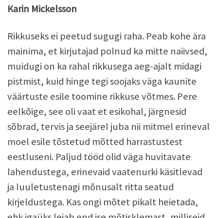
Karin Mickelsson
Rikkuseks ei peetud sugugi raha. Peab kohe ära
mainima, et kirjutajad polnud ka mitte naiivsed,
muidugi on ka rahal rikkusega aeg-ajalt midagi
pistmist, kuid hinge tegi soojaks väga kaunite
väärtuste esile toomine rikkuse võtmes. Pere
eelkõige, see oli vaat et esikohal, järgnesid
sõbrad, tervis ja seejärel juba nii mitmel erineval
moel esile tõstetud mõtted harrastustest
eestluseni. Paljud tööd olid väga huvitavate
lahendustega, erinevaid vaatenurki käsitlevad
ja luuletustenagi mõnusalt ritta seatud
kirjeldustega. Kas ongi mõtet pikalt heietada,
ehk igaüks leiab end ise mõtisklemast, milliseid