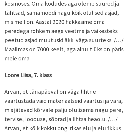
kosmoses. Oma kodudes aga oleme suured ja
tähtsad, samamoodi nagu kõik olulised asjad,
mis meil on. Aastal 2020 hakkasime oma
peredega rohkem aega veetma ja väikesteks
peetud asjad muutusid äkki väga suurteks. /…/
Maailmas on 7000 keelt, aga ainult üks on päris
meie oma.
Loore Liisa, 7. klass
Arvan, et tänapäeval on väga lihtne
väärtustada vaid materiaalseid väärtusi ja vara,
mis jätavad kõrvale palju olulisema nagu pere,
tervise, looduse, sõbrad ja lihtsa heaolu. /…/
Arvan, et kõik kokku ongi rikas elu ja elurikkus