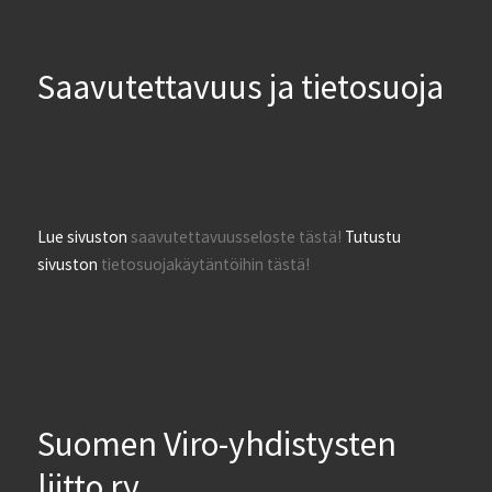
Saavutettavuus ja tietosuoja
Lue sivuston
saavutettavuusseloste tästä!
Tutustu
sivuston
tietosuojakäytäntöihin tästä!
Suomen Viro-yhdistysten
liitto ry.