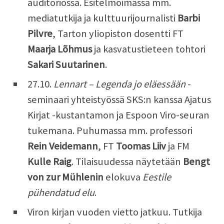
auditoriossa. Esitelmöimässä mm.
mediatutkija ja kulttuurijournalisti
Barbi
Pilvre
, Tarton yliopiston dosentti FT
Maarja Lõhmus
ja kasvatustieteen tohtori
Sakari Suutarinen
.
27.10.
Lennart – Legenda jo eläessään
-
seminaari yhteistyössä SKS:n kanssa Ajatus
Kirjat -kustantamon ja Espoon Viro-seuran
tukemana. Puhumassa mm. professori
Rein Veidemann
, FT
Toomas Liiv
ja FM
Kulle Raig
. Tilaisuudessa näytetään
Bengt
von zur Mühlenin
elokuva
Eestile
pühendatud elu
.
Viron kirjan vuoden vietto jatkuu. Tutkija