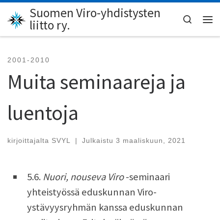
Suomen Viro-yhdistysten
Skip to content
Search
liitto ry.
Val
2001-2010
Muita seminaareja ja
luentoja
kirjoittajalta
SVYL
|
Julkaistu
3 maaliskuun, 2021
5.6.
Nuori, nouseva Viro
-seminaari
yhteistyössä eduskunnan Viro-
ystävyysryhmän kanssa eduskunnan