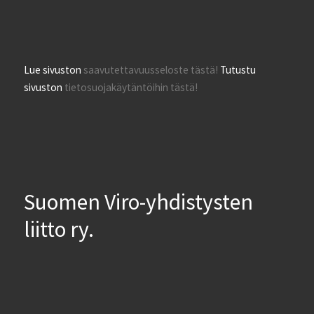
Lue sivuston
saavutettavuusseloste tästä!
Tutustu
sivuston
tietosuojakäytäntöihin tästä!
Suomen Viro-yhdistysten
liitto ry.