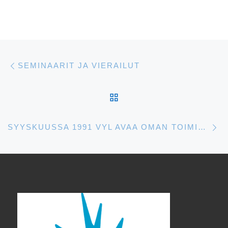
Artikkelien navigointi
Edellinen
SEMINAARIT JA VIERAILUT
ARTIKKELISIVULLE
S
SYYSKUUSSA 1991 VYL AVAA OMAN TOIMISTON