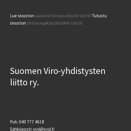
Lue sivuston
saavutettavuusseloste tästä!
Tutustu
sivuston
tietosuojakäytäntöihin tästä!
Suomen Viro-yhdistysten
liitto ry.
Puh. 040 777 4618
Sähköposti: svyl@svyl.fi