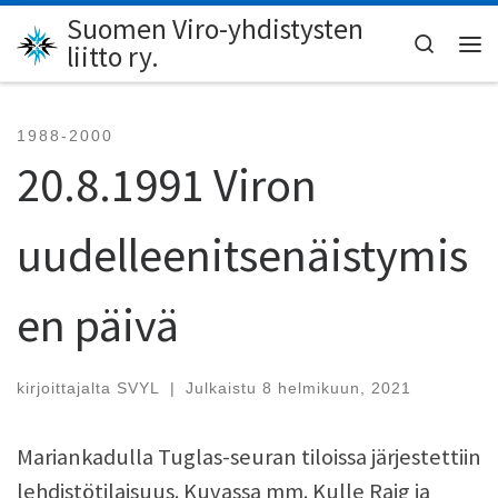
Suomen Viro-yhdistysten
Skip to content
Search
liitto ry.
Val
1988-2000
20.8.1991 Viron
uudelleenitsenäistymis
en päivä
kirjoittajalta
SVYL
|
Julkaistu
8 helmikuun, 2021
Mariankadulla Tuglas-seuran tiloissa järjestettiin
lehdistötilaisuus. Kuvassa mm. Kulle Raig ja