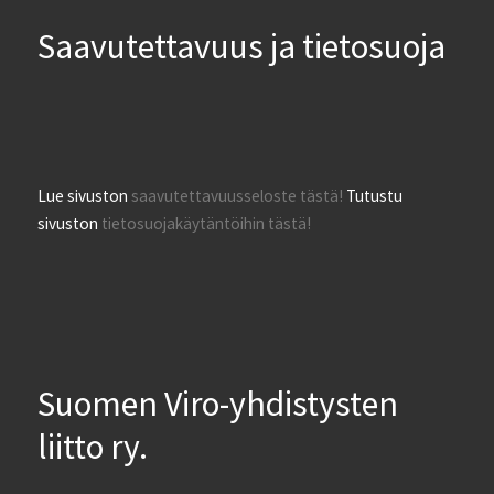
Saavutettavuus ja tietosuoja
Lue sivuston
saavutettavuusseloste tästä!
Tutustu
sivuston
tietosuojakäytäntöihin tästä!
Suomen Viro-yhdistysten
liitto ry.