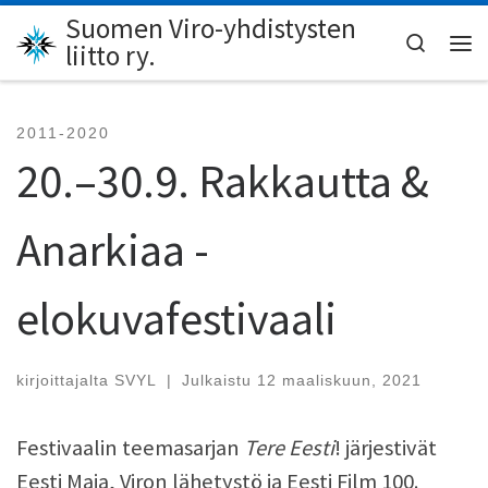
Suomen Viro-yhdistysten
Skip to content
Search
liitto ry.
Val
2011-2020
20.–30.9. Rakkautta &
Anarkiaa -
elokuvafestivaali
kirjoittajalta
SVYL
|
Julkaistu
12 maaliskuun, 2021
Festivaalin teemasarjan
Tere Eesti
! järjestivät
Eesti Maja, Viron lähetystö ja Eesti Film 100.