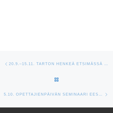
Artikkelien navigointi
Edellinen
20.9.–15.11. TARTON HENKEÄ ETSIMÄSSÄ -LUENTOSARJA EESTI MAJASSA
ARTIKKELISIVULLE
S
5.10. OPETTAJIENPÄIVÄN SEMINAARI EESTI MAJASSA