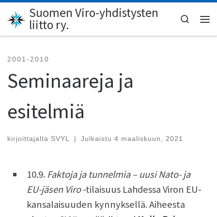
Suomen Viro-yhdistysten
Skip to content
Search
liitto ry.
Val
2001-2010
Seminaareja ja
esitelmiä
kirjoittajalta
SVYL
|
Julkaistu
4 maaliskuun, 2021
10.9.
Faktoja ja tunnelmia – uusi Nato- ja
EU-jäsen Viro
-tilaisuus Lahdessa Viron EU-
kansalaisuuden kynnyksellä. Aiheesta