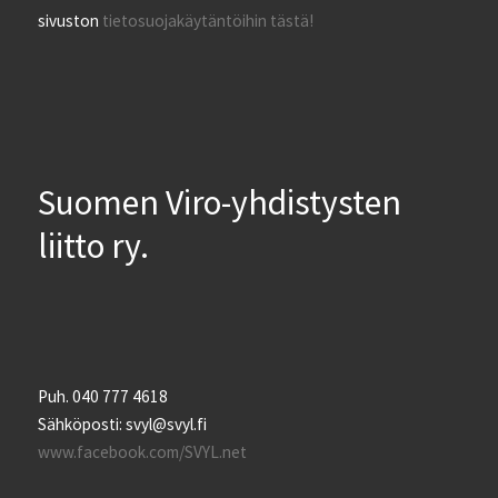
sivuston
tietosuojakäytäntöihin tästä!
Suomen Viro-yhdistysten
liitto ry.
Puh. 040 777 4618
Sähköposti: svyl@svyl.fi
www.facebook.com/SVYL.net