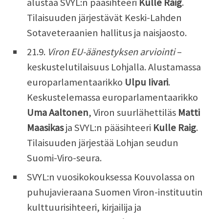
alustaa SVYL:n pääsihteeri
Kulle Raig
.
Tilaisuuden järjestävät Keski-Lahden
Sotaveteraanien hallitus ja naisjaosto.
21.9.
Viron EU-äänestyksen arviointi
–
keskustelutilaisuus Lohjalla. Alustamassa
europarlamentaarikko
Ulpu Iivari
.
Keskustelemassa europarlamentaarikko
Uma Aaltonen
, Viron suurlähettiläs
Matti
Maasikas
ja SVYL:n pääsihteeri
Kulle Raig
.
Tilaisuuden järjestää Lohjan seudun
Suomi-Viro-seura.
SVYL:n vuosikokouksessa Kouvolassa on
puhujavieraana Suomen Viron-instituutin
kulttuurisihteeri, kirjailija ja