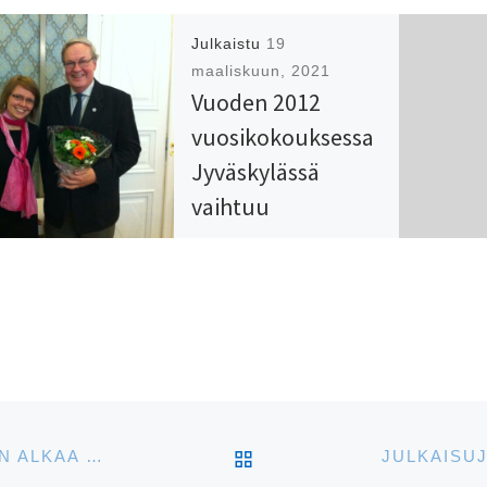
Julkaistu
19
maaliskuun, 2021
Vuoden 2012
vuosikokouksessa
Jyväskylässä
vaihtuu
puheenjohtaja,
kun Harri Raittiin
tilalle valitaan
Sanna Immanen
ARTIKKELISIVULLE
VIRON UUDELLEENITSENÄISTYMISEN JÄLKEEN ALKAA SUOMENLAHDEN YLI AKTIIVINEN KULTTUURIVAIHTO