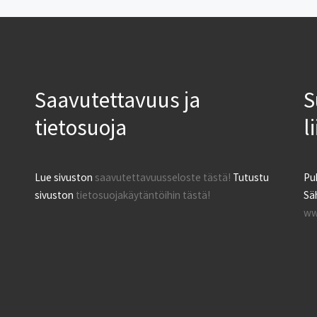
Saavutettavuus ja
S
tietosuoja
l
Lue sivuston
saavutettavuusseloste tästä!
Tutustu
Pu
sivuston
tietosuojakäytäntöihin tästä!
Säh
ww