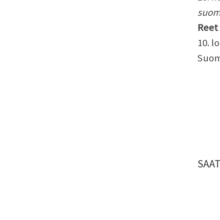
suoma
Reet 
10. 
Suoma
SAAT