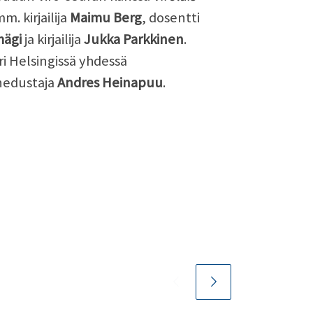
m. kirjailija
Maimu Berg
, dosentti
mägi
ja kirjailija
Jukka Parkkinen
.
i Helsingissä yhdessä
nedustaja
Andres Heinapuu
.