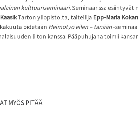
lainen kulttuuriseminaari
. Seminaarissa esiintyvät m
Kaasik
Tarton yliopistolta, taiteilija
Epp-Maria Koka
lokakuuta pidetään
Heimotyö eilen – tänään
-seminaar
laisuuden liiton kanssa. Pääpuhujana toimii kansa
AT MYÖS PITÄÄ