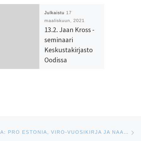
Julkaistu
17
maaliskuun, 2021
13.2. Jaan Kross -
seminaari
Keskustakirjasto
Oodissa
Helsingissä
Järj. Eesti Maja ja Viron
suurlähetystö.
S
JULKAISUJA: PRO ESTONIA, VIRO-VUOSIKIRJA JA NAAPURIMME VIRO