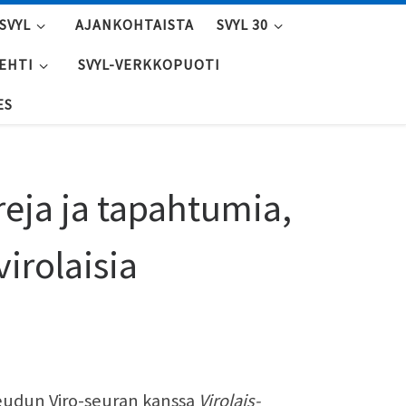
SVYL
AJANKOHTAISTA
SVYL 30
LEHTI
SVYL-VERKKOPUOTI
ES
reja ja tapahtumia,
virolaisia
seudun Viro-seuran kanssa
Virolais-