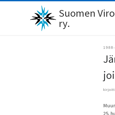
Skip to content
Suomen Viro-
ry.
1988
Jä
jo
kirjoit
Muun
25. h