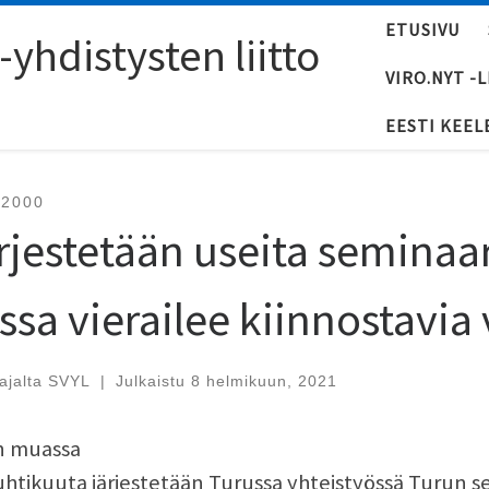
ETUSIVU
yhdistysten liitto
VIRO.NYT -
EESTI KEEL
-2000
rjestetään useita seminaa
issa vierailee kiinnostavia 
tajalta
SVYL
|
Julkaistu
8 helmikuun, 2021
 muassa
uhtikuuta järjestetään Turussa yhteistyössä Turun 