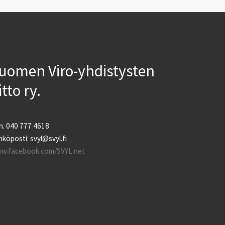
uomen Viro-yhdistysten
iitto ry.
h. 040 777 4618
köposti: svyl@svyl.fi
w.facebook.com/SVYL.net