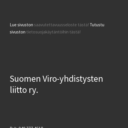
Lue sivuston
saavutettavuusseloste tästä!
Tutustu
sivuston
tietosuojakäytäntöihin tästä!
Suomen Viro-yhdistysten
liitto ry.