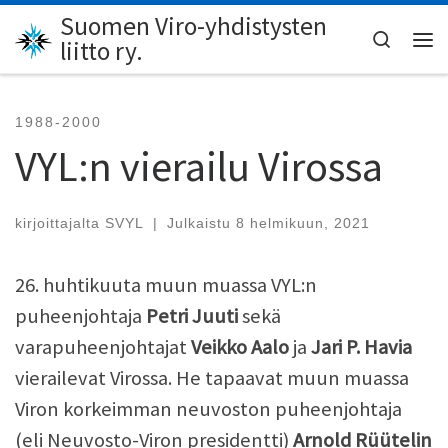
Suomen Viro-yhdistysten
Skip to content
Search
liitto ry.
Val
1988-2000
VYL:n vierailu Virossa
kirjoittajalta
SVYL
|
Julkaistu
8 helmikuun, 2021
26. huhtikuuta muun muassa VYL:n
puheenjohtaja
Petri Juuti
sekä
varapuheenjohtajat
Veikko Aalo
ja
Jari P. Havia
vierailevat Virossa. He tapaavat muun muassa
Viron korkeimman neuvoston puheenjohtaja
(eli Neuvosto-Viron presidentti)
Arnold Rüütelin