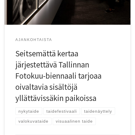
AJANKOHTAISTA
Seitsemättä kertaa
järjestettävä Tallinnan
Fotokuu-biennaali tarjoaa
oivaltavia sisältöjä
yllättävissäkin paikoissa
nykytaide
taidefestivaali
taidenäyttely
valokuvataide
visuaalinen taide