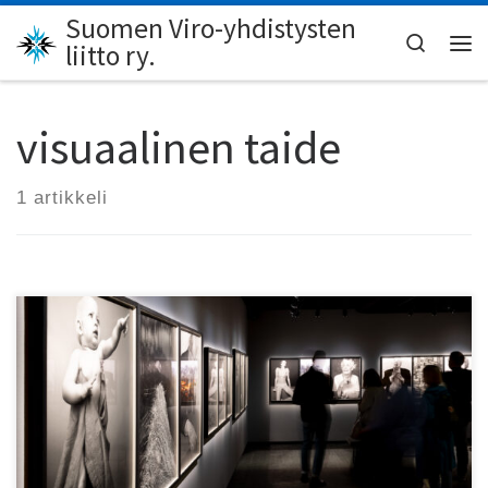
Suomen Viro-yhdistysten
Skip to content
Search
liitto ry.
Val
visuaalinen taide
1 artikkeli
Eri puolille Tallinnaa levittäytyvä Fotokuu esittelee
valokuva- ja nykytaidetta marraskuun lopulle saakka.