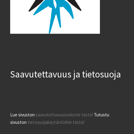
Saavutettavuus ja tietosuoja
Lue sivuston
saavutettavuusseloste tästä!
Tutustu
sivuston
tietosuojakäytäntöihin tästä!