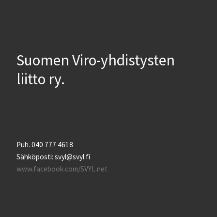
Suomen Viro-yhdistysten
liitto ry.
Puh. 040 777 4618
Sähköposti: svyl@svyl.fi
www.facebook.com/SVYL.net