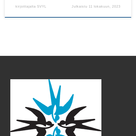
kirjoittajalta
SVYL
Julkaistu
11 lokakuun, 2023