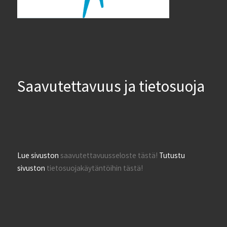
Saavutettavuus ja tietosuoja
Lue sivuston
saavutettavuusseloste tästä!
Tutustu
sivuston
tietosuojakäytäntöihin tästä!