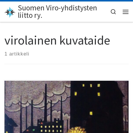
Suomen Viro-yhdistysten
Skip to content
Search
liitto ry.
Val
virolainen kuvataide
1 artikkeli
Kai Sathlin väitös luo uutta valoa Viron kuvataiteen
perinteeseen.