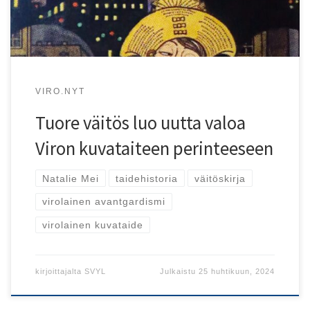
VIRO.NYT
Tuore väitös luo uutta valoa
Viron kuvataiteen perinteeseen
Natalie Mei
taidehistoria
väitöskirja
virolainen avantgardismi
virolainen kuvataide
kirjoittajalta
SVYL
Julkaistu
25 huhtikuun, 2024