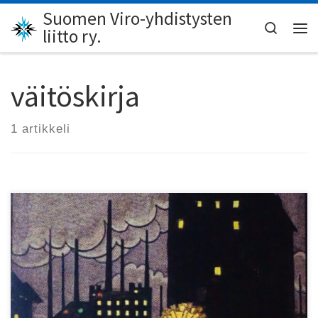
Suomen Viro-yhdistysten
Skip to content
Search
liitto ry.
Val
väitöskirja
1 artikkeli
Kai Sathlin väitös luo uutta valoa Viron kuvataiteen
perinteeseen.