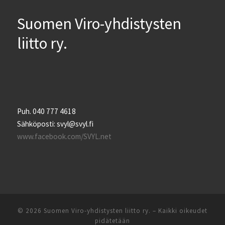
Suomen Viro-yhdistysten
liitto ry.
Puh. 040 777 4618
Sähköposti: svyl@svyl.fi
www.facebook.com/SVYL.net
© 2026
Suomen Viro-yhdistysten liitto ry.
– Kaikki oikeudet
pidätetään