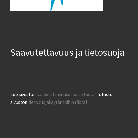
Saavutettavuus ja tietosuoja
Lue sivuston
saavutettavuusseloste tästä!
Tutustu
sivuston
tietosuojakäytäntöihin tästä!