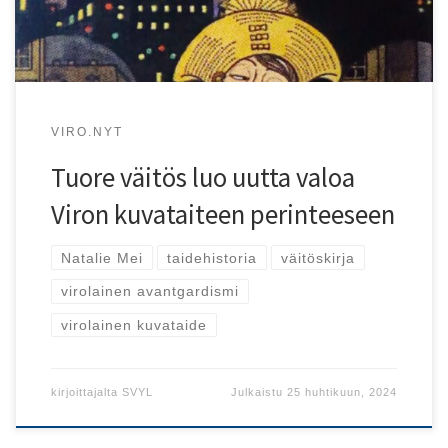
VIRO.NYT
Tuore väitös luo uutta valoa
Viron kuvataiteen perinteeseen
Natalie Mei
taidehistoria
väitöskirja
virolainen avantgardismi
virolainen kuvataide
kirjoittajalta
SVYL
Julkaistu
25 huhtikuun, 2024