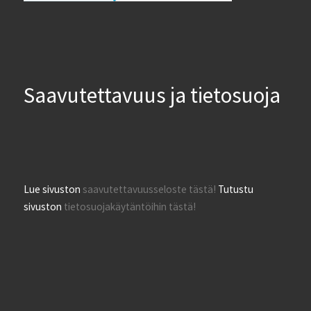
Saavutettavuus ja tietosuoja
Lue sivuston
saavutettavuusseloste tästä!
Tutustu
sivuston
tietosuojakäytäntöihin tästä!