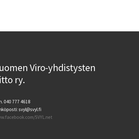
uomen Viro-yhdistysten
iitto ry.
h. 040 777 4618
köposti: svyl@svyl.fi
w.facebook.com/SVYL.net