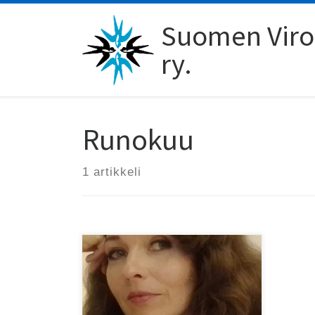
Skip to content
Suomen Viro-
ry.
Runokuu
1 artikkeli
Virolaista runoutta Runokuun
päätapahtumassa 26.8.!