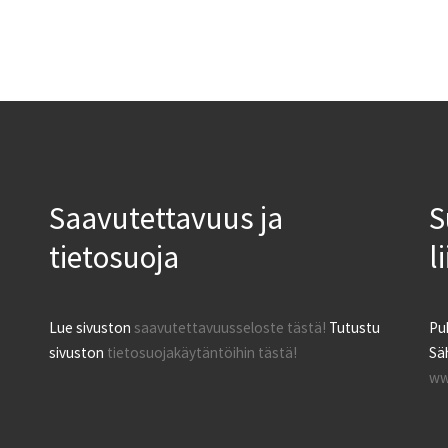
Saavutettavuus ja
S
tietosuoja
l
Lue sivuston
saavutettavuusseloste tästä!
Tutustu
Pu
sivuston
tietosuojakäytäntöihin tästä!
Säh
ww