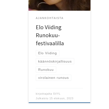
AJANKOHTAISTA
Elo Viiding
Runokuu-
festivaalilla
Elo Viiding
käännöskirjallisuus
Runokuu
virolainen runous
kirjoittajalta
SVYL
Julkaistu
15 elokuun, 2023