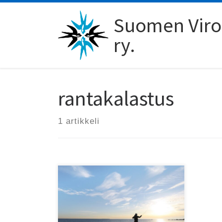
Skip to content
Suomen Viro-
ry.
rantakalastus
1 artikkeli
Viro tarjoaa kalastajallekin
paljon, ja sen rannikko on kuin
luotu meritaimenen rannalta