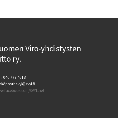
uomen Viro-yhdistysten
iitto ry.
h. 040 777 4618
köposti: svyl@svyl.fi
w.facebook.com/SVYL.net