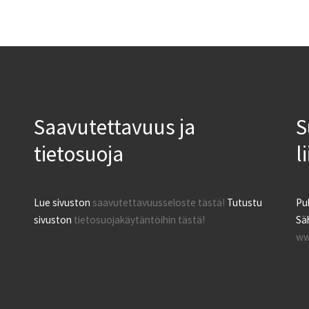
Saavutettavuus ja
S
tietosuoja
l
Lue sivuston
saavutettavuusseloste tästä!
Tutustu
Pu
sivuston
tietosuojakäytäntöihin tästä!
Säh
ww