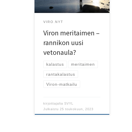
kalastamiseen.
VIRO.NYT
Viron meritaimen –
rannikon uusi
vetonaula?
kalastus
meritaimen
rantakalastus
Viron-matkailu
kirjoittajalta
SVYL
Julkaistu
25 toukokuun, 2023