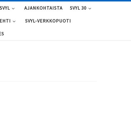
SVYL
AJANKOHTAISTA
SVYL 30
LEHTI
SVYL-VERKKOPUOTI
ES