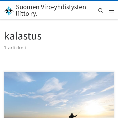
Suomen Viro-yhdistysten
Skip to content
Search
liitto ry.
Val
kalastus
1 artikkeli
Viro tarjoaa kalastajallekin paljon, ja sen rannikko on kuin
luotu meritaimenen rannalta kalastamiseen.