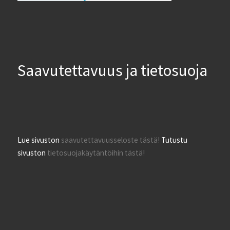
Saavutettavuus ja tietosuoja
Lue sivuston
saavutettavuusseloste tästä!
Tutustu
sivuston
tietosuojakäytäntöihin tästä!