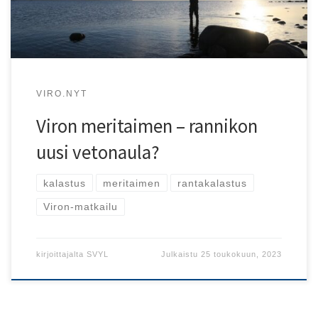
VIRO.NYT
Viron meritaimen – rannikon
uusi vetonaula?
kalastus
meritaimen
rantakalastus
Viron-matkailu
kirjoittajalta
SVYL
Julkaistu
25 toukokuun, 2023