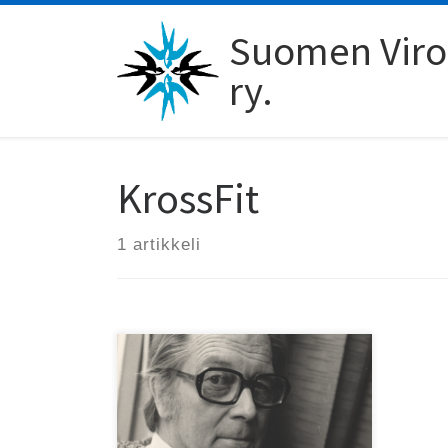
Skip to content
Suomen Viro-
ry.
KrossFit
1 artikkeli
Tampere-Tartto-seuran
perinteiset Viro-viikot täyttävät
30 vuotta. Lokakuu onkin