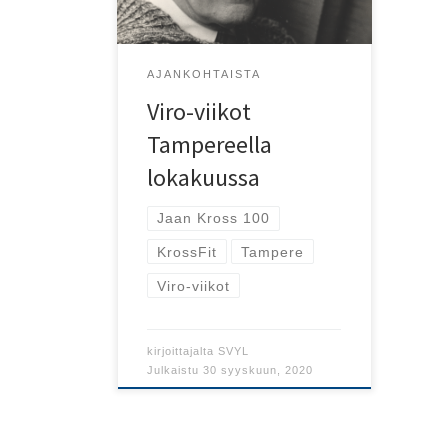
Tampereella Virokuu!
AJANKOHTAISTA
Viro-viikot
Tampereella
lokakuussa
Jaan Kross 100
KrossFit
Tampere
Viro-viikot
kirjoittajalta
SVYL
Julkaistu
30 syyskuun, 2020