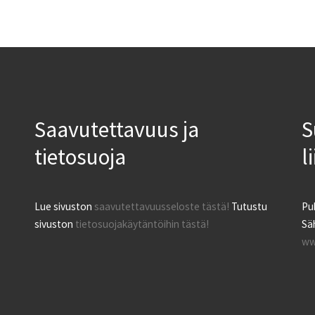
Saavutettavuus ja
S
tietosuoja
l
Lue sivuston
saavutettavuusseloste tästä!
Tutustu
Pu
sivuston
tietosuojakäytäntöihin tästä!
Säh
ww