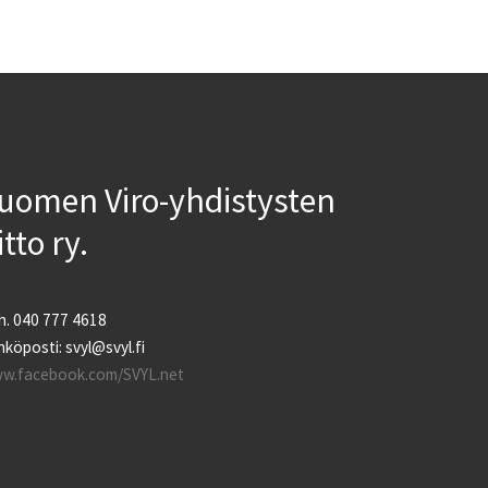
uomen Viro-yhdistysten
iitto ry.
h. 040 777 4618
köposti: svyl@svyl.fi
w.facebook.com/SVYL.net