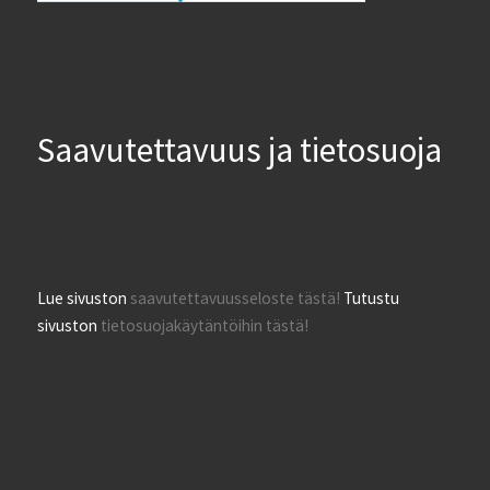
Saavutettavuus ja tietosuoja
Lue sivuston
saavutettavuusseloste tästä!
Tutustu
sivuston
tietosuojakäytäntöihin tästä!