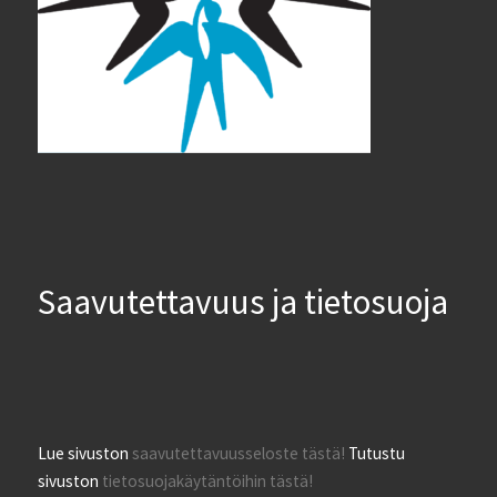
Saavutettavuus ja tietosuoja
Lue sivuston
saavutettavuusseloste tästä!
Tutustu
sivuston
tietosuojakäytäntöihin tästä!