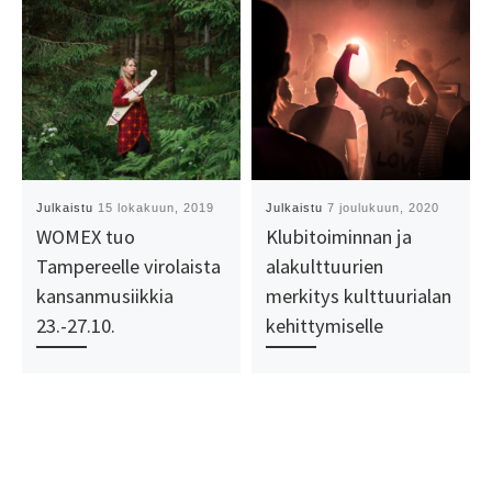
Julkaistu
15 lokakuun, 2019
Julkaistu
7 joulukuun, 2020
WOMEX tuo
Klubitoiminnan ja
Tampereelle virolaista
alakulttuurien
kansanmusiikkia
merkitys kulttuurialan
23.-27.10.
kehittymiselle