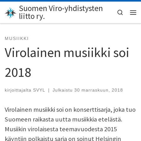
Suomen Viro-yhdistysten
Skip to content
Search
liitto ry.
Val
MUSIIKKI
Virolainen musiikki soi
2018
kirjoittajalta
SVYL
|
Julkaistu
30 marraskuun, 2018
Virolainen musiikki soi on konserttisarja, joka tuo
Suomeen raikasta uutta musiikkia etelästä.
Musiikin virolaisesta teemavuodesta 2015
käyntiin polkaistu sarja on soinut Helsingin