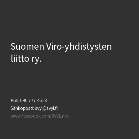
Suomen Viro-yhdistysten
liitto ry.
Puh. 040 777 4618
Sähköposti: svyl@svyl.fi
www.facebook.com/SVYL.net