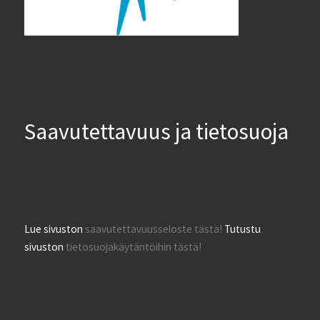
Saavutettavuus ja tietosuoja
Lue sivuston
saavutettavuusseloste tästä!
Tutustu
sivuston
tietosuojakäytäntöihin tästä!