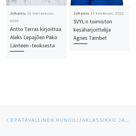
Julkaistu
16 marraskuun,
Julkaistu
16 kesäkuun, 2022
SVYL:n toimiston
2020
Antto Terras kirjoittaa
kesäharjoittelija
Aleks Lepajõen Pako
Agnes Tambet
Länteen -teoksesta
Artikkelien navigointi
Edellinen
EPÄTAVALLINEN RUNOILIJAKLASSIKKO JAAN KAPLINSKI