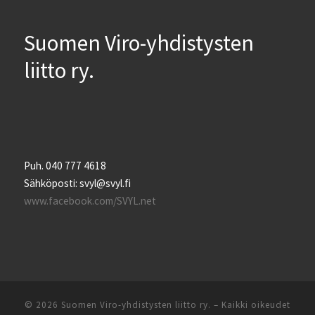
Suomen Viro-yhdistysten
liitto ry.
Puh. 040 777 4618
Sähköposti: svyl@svyl.fi
www.facebook.com/SVYL.net
© 2026
Suomen Viro-yhdistysten liitto ry.
– Kaikki oikeudet