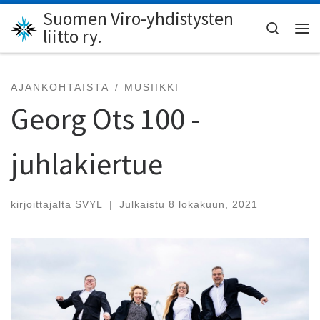
Suomen Viro-yhdistysten
Skip to content
Search
liitto ry.
Val
AJANKOHTAISTA
MUSIIKKI
Georg Ots 100 -
juhlakiertue
kirjoittajalta
SVYL
|
Julkaistu
8 lokakuun, 2021