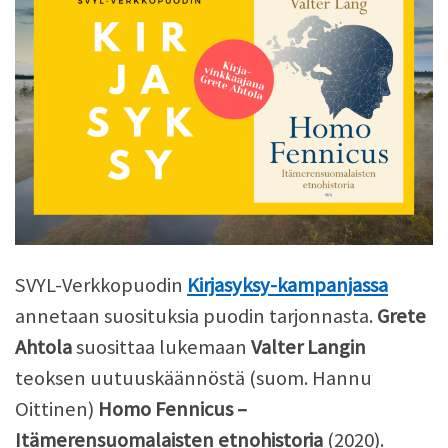
SVYL-Verkkopuodin
Kirjasyksy-kampanjassa
annetaan suosituksia puodin tarjonnasta.
Grete
Ahtola
suosittaa lukemaan
Valter Langin
teoksen uutuuskäännöstä (suom. Hannu
Oittinen)
Homo Fennicus –
Itämerensuomalaisten etnohistoria
(2020).