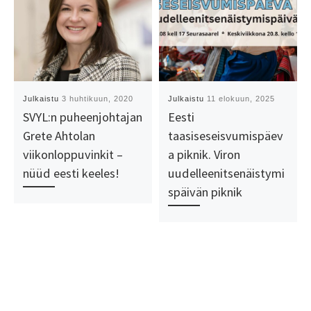
Julkaistu
3 huhtikuun, 2020
Julkaistu
11 elokuun, 2025
SVYL:n puheenjohtajan
Eesti
Grete Ahtolan
taasiseseisvumispäev
viikonloppuvinkit –
a piknik. Viron
nüüd eesti keeles!
uudelleenitsenäistymi
späivän piknik