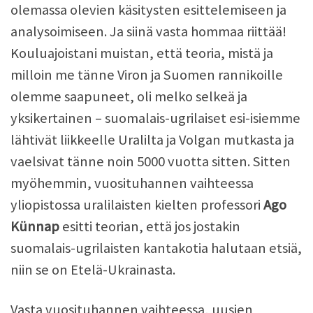
olemassa olevien käsitysten esittelemiseen ja
analysoimiseen. Ja siinä vasta hommaa riittää!
Kouluajoistani muistan, että teoria, mistä ja
milloin me tänne Viron ja Suomen rannikoille
olemme saapuneet, oli melko selkeä ja
yksikertainen – suomalais-ugrilaiset esi-isiemme
lähtivät liikkeelle Uralilta ja Volgan mutkasta ja
vaelsivat tänne noin 5000 vuotta sitten. Sitten
myöhemmin, vuosituhannen vaihteessa
yliopistossa uralilaisten kielten professori
Ago
Künnap
esitti teorian, että jos jostakin
suomalais-ugrilaisten kantakotia halutaan etsiä,
niin se on Etelä-Ukrainasta.
Vasta vuosituhannen vaihteessa, uusien