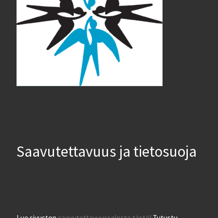
Saavutettavuus ja tietosuoja
Lue sivuston
saavutettavuusseloste tästä!
Tutustu