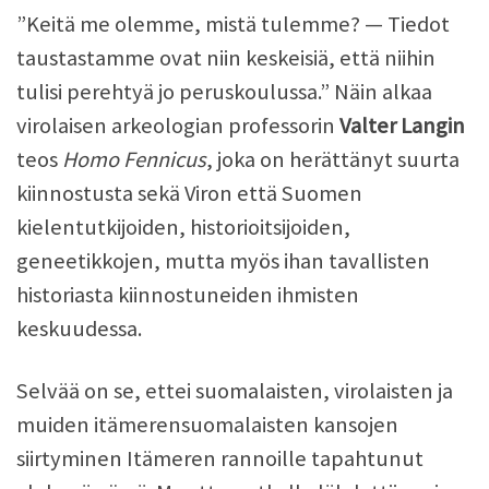
”Keitä me olemme, mistä tulemme? — Tiedot
taustastamme ovat niin keskeisiä, että niihin
tulisi perehtyä jo peruskoulussa.” Näin alkaa
virolaisen arkeologian professorin
Valter Langin
teos
Homo Fennicus
, joka on herättänyt suurta
kiinnostusta sekä Viron että Suomen
kielentutkijoiden, historioitsijoiden,
geneetikkojen, mutta myös ihan tavallisten
historiasta kiinnostuneiden ihmisten
keskuudessa.
Selvää on se, ettei suomalaisten, virolaisten ja
muiden itämerensuomalaisten kansojen
siirtyminen Itämeren rannoille tapahtunut