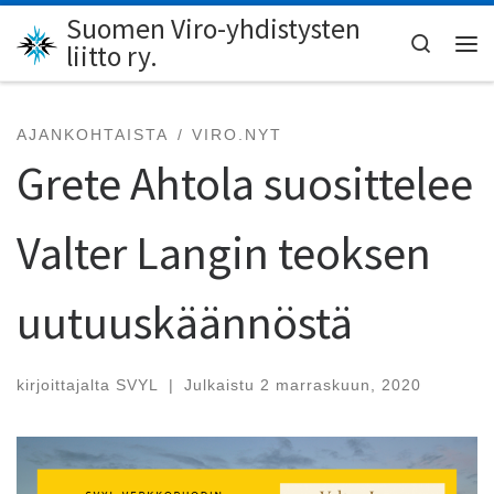
Suomen Viro-yhdistysten
Skip to content
Search
liitto ry.
Val
AJANKOHTAISTA
VIRO.NYT
Grete Ahtola suosittelee
Valter Langin teoksen
uutuuskäännöstä
kirjoittajalta
SVYL
|
Julkaistu
2 marraskuun, 2020