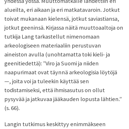
yhdessä yössä. Muuttomatkalle lähdettiin eri
alueilta, eri aikaan ja eri matkatavaroin. Jotkut
toivat mukanaan kielensä, jotkut saviastiansa,
jotkut geeninsä. Kirjassa näitä muuttoaaltoja on
tutkija Lang tarkastellut nimenomaan
arkeologiseen materiaaliin perustuvan
aineiston avulla (unohtamatta toki kieli- ja
geenitiedettä): ”Viro ja Suomi ja niiden
naapurimaat ovat täynnä arkeologisia löytöjä
—, joita voi ja tuleekin käyttää sen
todistamiseksi, että ihmisasutus on ollut
pysyvää ja jatkuvaa jääkauden lopusta lähtien.”
(s. 66).
Langin tutkimus keskittyy enimmäkseen