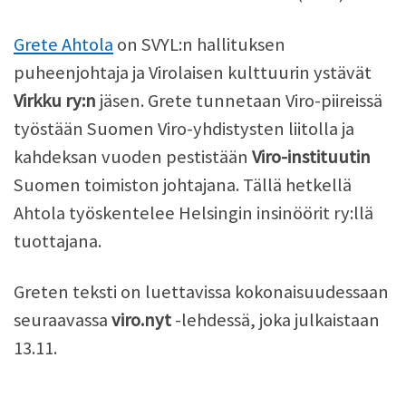
Grete Ahtola
on SVYL:n hallituksen
puheenjohtaja ja Virolaisen kulttuurin ystävät
Virkku ry:n
jäsen. Grete tunnetaan Viro-piireissä
työstään Suomen Viro-yhdistysten liitolla ja
kahdeksan vuoden pestistään
Viro-instituutin
Suomen toimiston johtajana. Tällä hetkellä
Ahtola työskentelee Helsingin insinöörit ry:llä
tuottajana.
Greten teksti on luettavissa kokonaisuudessaan
seuraavassa
viro.nyt
-lehdessä, joka julkaistaan
13.11.