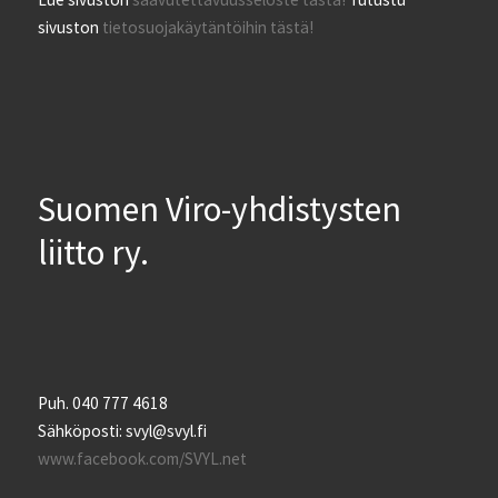
sivuston
tietosuojakäytäntöihin tästä!
Suomen Viro-yhdistysten
liitto ry.
Puh. 040 777 4618
Sähköposti: svyl@svyl.fi
www.facebook.com/SVYL.net