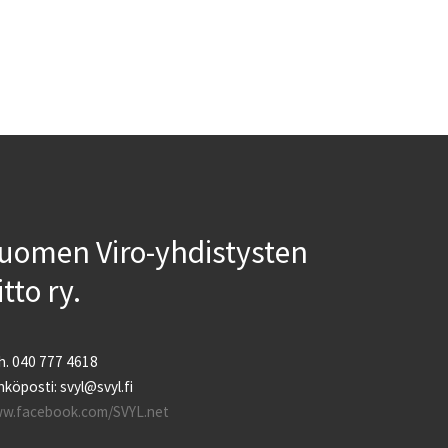
uomen Viro-yhdistysten
iitto ry.
h. 040 777 4618
köposti: svyl@svyl.fi
w.facebook.com/SVYL.net