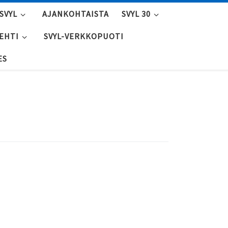
SVYL
AJANKOHTAISTA
SVYL 30
LEHTI
SVYL-VERKKOPUOTI
ES