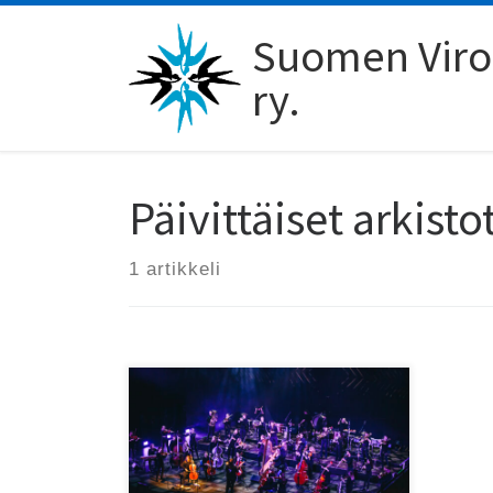
Skip to content
Suomen Viro-
ry.
Päivittäiset arkisto
1 artikkeli
Bright & Black tuo 17.5.
Finlandia-taloon ainutlaatuisen
musiikkielämyksen!