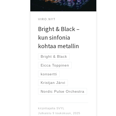
VIRO.NYT
Bright & Black –
kun sinfonia
kohtaa metallin
Bright & Black
Eicca Toppinen
konsertti
Kristjan Järvi
Nordic Pulse Orchestra
kirjoittajalta
SVYL
Julkaistu
9 toukokuun, 2025