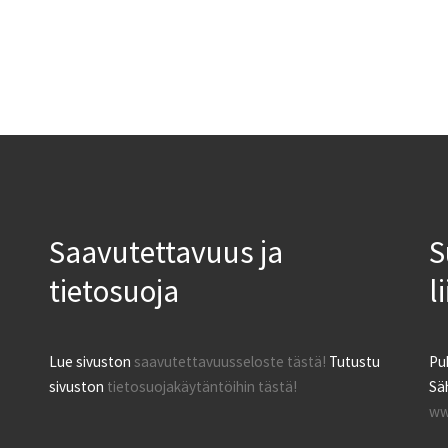
Saavutettavuus ja
S
tietosuoja
l
Lue sivuston
saavutettavuusseloste tästä!
Tutustu
Pu
sivuston
tietosuojakäytäntöihin tästä!
Säh
ww