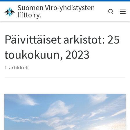
Suomen Viro-yhdistysten
Skip to content
Search
liitto ry.
Val
Päivittäiset arkistot:
25
toukokuun, 2023
1 artikkeli
Viro tarjoaa kalastajallekin paljon, ja sen rannikko on kuin