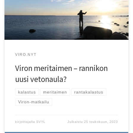
luotu meritaimenen rannalta kalastamiseen.
VIRO.NYT
Viron meritaimen – rannikon
uusi vetonaula?
kalastus
meritaimen
rantakalastus
Viron-matkailu
kirjoittajalta
SVYL
Julkaistu
25 toukokuun, 2023