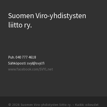
Suomen Viro-yhdistysten
liitto ry.
Puh. 040 777 4618
Sähköposti: svyl@svyl.fi
www.facebook.com/SVYL.net
© 2026
Suomen Viro-yhdistysten liitto ry.
– Kaikki oikeudet