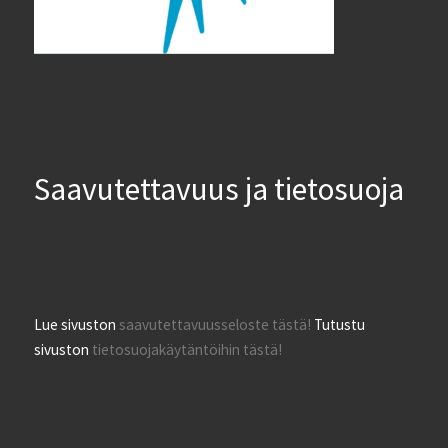
Saavutettavuus ja tietosuoja
Lue sivuston
saavutettavuusseloste tästä!
Tutustu
sivuston
tietosuojakäytäntöihin tästä!