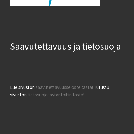
Saavutettavuus ja tietosuoja
Lue sivuston
saavutettavuusseloste tästä!
Tutustu
sivuston
tietosuojakäytäntöihin tästä!