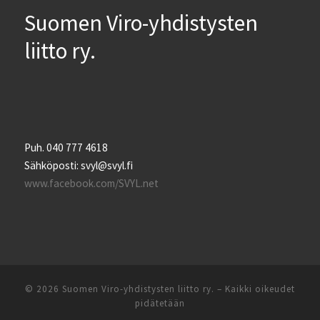
Suomen Viro-yhdistysten
liitto ry.
Puh. 040 777 4618
Sähköposti: svyl@svyl.fi
www.facebook.com/SVYL.net
© 2026
Suomen Viro-yhdistysten liitto ry.
– Kaikki oikeudet
pidätetään