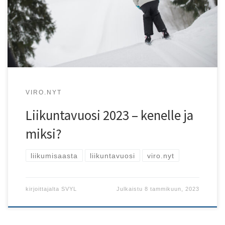
liikunnallisia muutoksia sekä yksilönä että osana yhteisöjä.
VIRO.NYT
Liikuntavuosi 2023 – kenelle ja
miksi?
liikumisaasta
liikuntavuosi
viro.nyt
kirjoittajalta
SVYL
Julkaistu
8 tammikuun, 2023