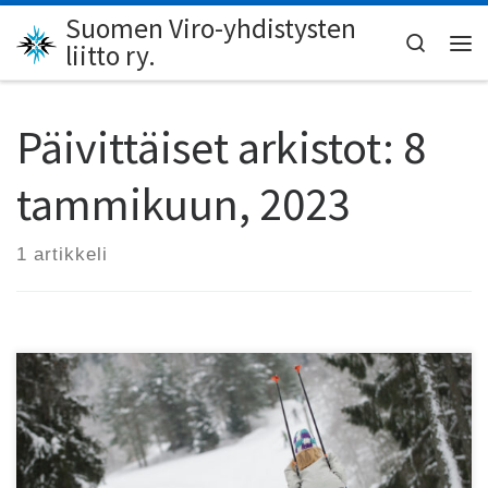
Suomen Viro-yhdistysten
Skip to content
Search
liitto ry.
Val
Päivittäiset arkistot:
8
tammikuun, 2023
1 artikkeli
Liikuntavuosi 2023 on hyvä tilaisuus toteuttaa pieniä