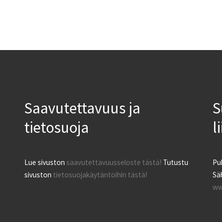
Saavutettavuus ja
S
tietosuoja
l
Lue sivuston
saavutettavuusseloste tästä!
Tutustu
Pu
sivuston
tietosuojakäytäntöihin tästä!
Säh
ww