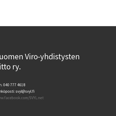
uomen Viro-yhdistysten
iitto ry.
h. 040 777 4618
köposti: svyl@svyl.fi
w.facebook.com/SVYL.net