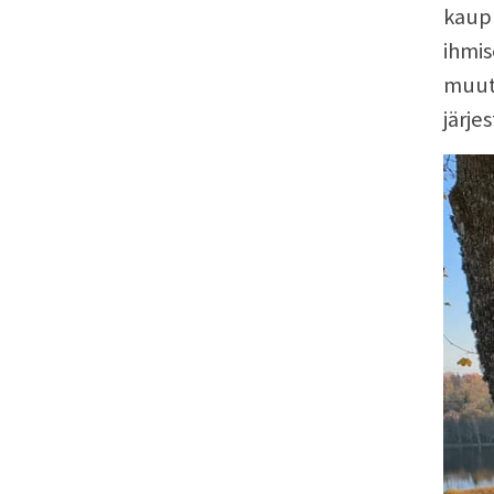
kaupu
ihmis
muute
järje