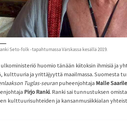
Ranki Seto-folk -tapahtumassa Värskassa kesällä 2019.
 ulkoministeriö huomio tänään kiitoksin ihmisiä ja yht
ä, kulttuuria ja yrittäjyyttä maailmassa. Suomesta 
nlaakson Tuglas-seuran
puheenjohtaja
Malle Saaril
enjohtaja
Pirjo Ranki
. Ranki sai tunnustuksen omist
ten kulttuurisuhteiden ja kansanmusiikkialan yhteist