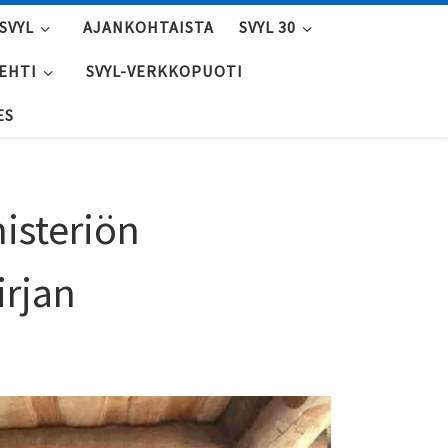
SVYL
AJANKOHTAISTA
SVYL 30
LEHTI
SVYL-VERKKOPUOTI
ES
nisteriön
rjan