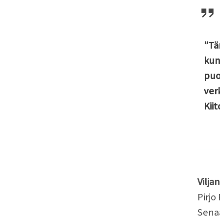
”Tä
kun
puo
verk
Kii
Vilja
Pirjo
Senaa