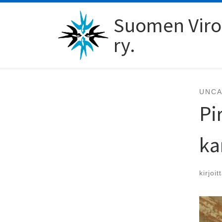
Skip to content
Suomen Viro-
ry.
UNCA
Pi
ka
kirjoit