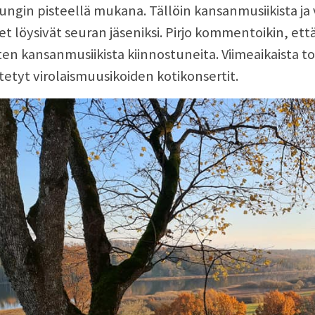
ngin pisteellä mukana. Tällöin kansanmusiikista ja 
et löysivät seuran jäseniksi. Pirjo kommentoikin, että
n kansanmusiikista kiinnostuneita. Viimeaikaista t
stetyt virolaismuusikoiden kotikonsertit.