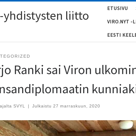
ETUSIVU
yhdistysten liitto
VIRO.NYT -
EESTI KEEL
TEGORIZED
rjo Ranki sai Viron ulkomi
nsandiplomaatin kunniaki
tajalta
SVYL
|
Julkaistu
27 marraskuun, 2020