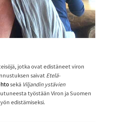
eisöjä, jotka ovat edistäneet viron
tunnustuksen saivat
Etelä-
ehto
sekä
Viljandin ystävien
autuneesta työstään Viron ja Suomen
yön edistämiseksi.