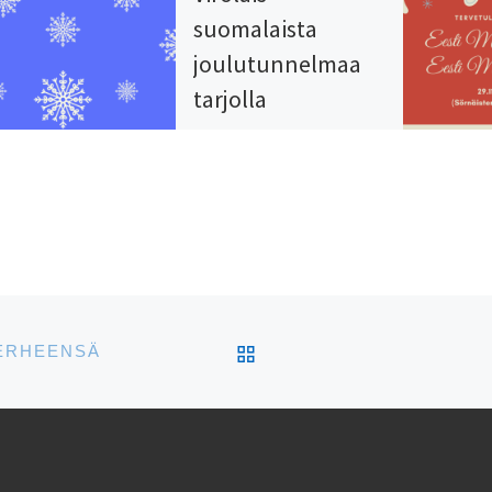
suomalaista
joulutunnelmaa
tarjolla
tapahtumissa
ympäri Suomea!
Virittäydy
joulutunnelmaan
tapahtumavinkkien
avulla!
ARTIKKELISIVULLE
PERHEENSÄ