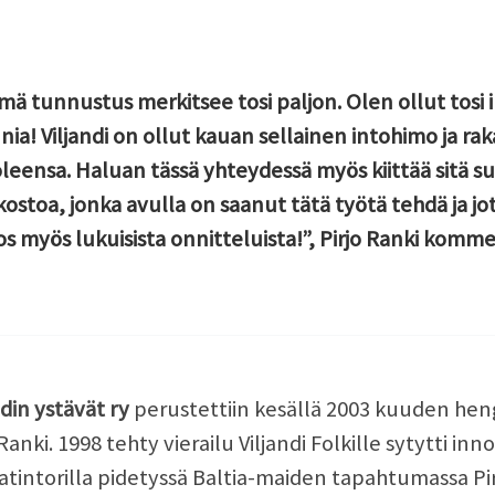
mä tunnustus merkitsee tosi paljon. Olen ollut tosi i
nia! Viljandi on ollut kauan sellainen intohimo ja rak
leensa. Haluan tässä yhteydessä myös kiittää sitä su
ostoa, jonka avulla on saanut tätä työtä tehdä ja jota
tos myös lukuisista onnitteluista!”, Pirjo Ranki komme
ndin ystävät ry
perustettiin kesällä 2003 kuuden heng
 Ranki. 1998 tehty vierailu Viljandi Folkille sytytti i
tintorilla pidetyssä Baltia-maiden tapahtumassa Pirjo