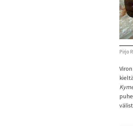
Pirjo 
Viron
kielt
Kyme
puhe
välis