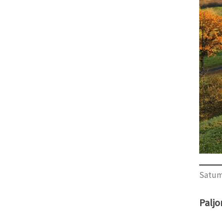
Satuma
Paljo