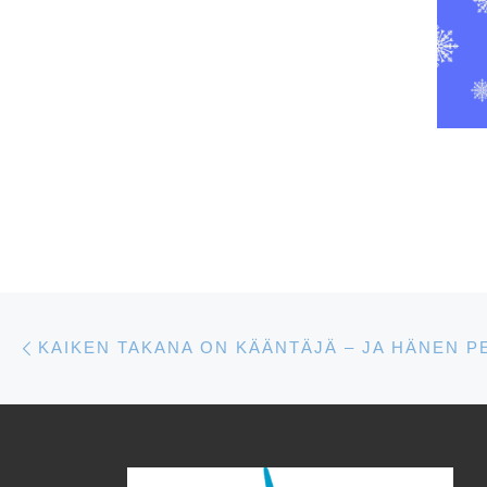
Artikkelien navigointi
Edellinen
KAIKEN TAKANA ON KÄÄNTÄJÄ – JA HÄNEN 