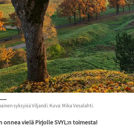
inen syksyisä Viljandi. Kuva: Mika Vesalahti.
n onnea vielä Pirjolle SVYL:n toimesta!