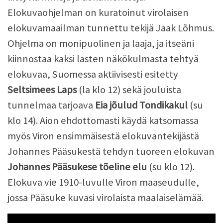
Elokuvaohjelman on kuratoinut virolaisen
elokuvamaailman tunnettu tekijä Jaak Lõhmus.
Ohjelma on monipuolinen ja laaja, ja itseäni
kiinnostaa kaksi lasten näkökulmasta tehtyä
elokuvaa, Suomessa aktiivisesti esitetty
Seltsimees Laps
(la klo 12) sekä jouluista
tunnelmaa tarjoava
Eia jõulud Tondikakul
(su
klo 14). Aion ehdottomasti käydä katsomassa
myös Viron ensimmäisestä elokuvantekijästä
Johannes Pääsukestä tehdyn tuoreen elokuvan
Johannes Pääsukese tõeline elu
(su klo 12).
Elokuva vie 1910-luvulle Viron maaseudulle,
jossa Pääsuke kuvasi virolaista maalaiselämää.