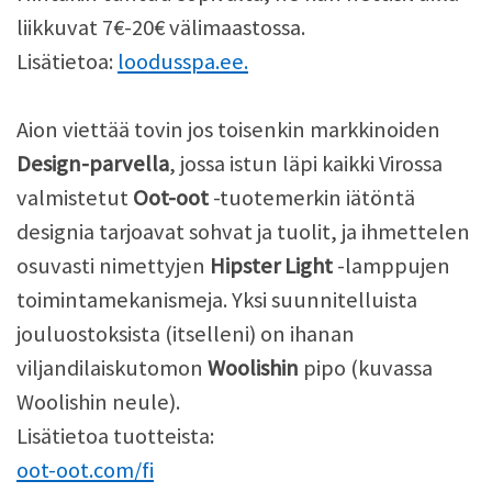
liikkuvat 7€-20€ välimaastossa.
Lisätietoa:
loodusspa.ee.
Aion viettää tovin jos toisenkin markkinoiden
Design-parvella
, jossa istun läpi kaikki Virossa
valmistetut
Oot-oot
-tuotemerkin iätöntä
designia tarjoavat sohvat ja tuolit, ja ihmettelen
osuvasti nimettyjen
Hipster Light
-lamppujen
toimintamekanismeja. Yksi suunnitelluista
jouluostoksista (itselleni) on ihanan
viljandilaiskutomon
Woolishin
pipo (kuvassa
Woolishin neule).
Lisätietoa tuotteista:
oot-oot.com/fi