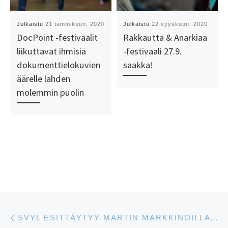
Julkaistu
21 tammikuun, 2020
Julkaistu
22 syyskuun, 2020
DocPoint -festivaalit
Rakkautta & Anarkiaa
liikuttavat ihmisiä
-festivaali 27.9.
dokumenttielokuvien
saakka!
äärelle lahden
molemmin puolin
Artikkelien navigointi
Edellinen
SVYL ESITTÄYTYY MARTIN MARKKINOILLA 23.-24.11.