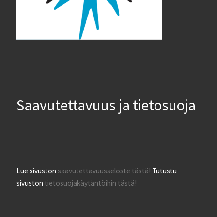
Saavutettavuus ja tietosuoja
Lue sivuston
saavutettavuusseloste tästä!
Tutustu
sivuston
tietosuojakäytäntöihin tästä!