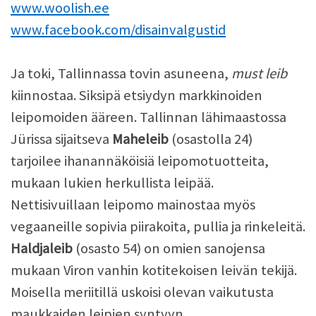
www.woolish.ee
www.facebook.com/disainvalgustid
Ja toki, Tallinnassa tovin asuneena,
must leib
kiinnostaa. Siksipä etsiydyn markkinoiden
leipomoiden ääreen. Tallinnan lähimaastossa
Jürissa sijaitseva
Maheleib
(osastolla 24)
tarjoilee ihanannäköisiä leipomotuotteita,
mukaan lukien herkullista leipää.
Nettisivuillaan leipomo mainostaa myös
vegaaneille sopivia piirakoita, pullia ja rinkeleitä.
Haldjaleib
(osasto 54) on omien sanojensa
mukaan Viron vanhin kotitekoisen leivän tekijä.
Moisella meriitillä uskoisi olevan vaikutusta
maukkaiden leipien syntyyn.