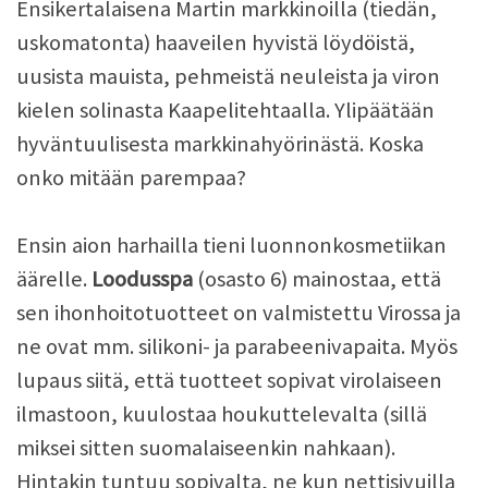
Ensikertalaisena Martin markkinoilla (tiedän,
uskomatonta) haaveilen hyvistä löydöistä,
uusista mauista, pehmeistä neuleista ja viron
kielen solinasta Kaapelitehtaalla. Ylipäätään
hyväntuulisesta markkinahyörinästä. Koska
onko mitään parempaa?
Ensin aion harhailla tieni luonnonkosmetiikan
äärelle.
Loodusspa
(osasto 6) mainostaa, että
sen ihonhoitotuotteet on valmistettu Virossa ja
ne ovat mm. silikoni- ja parabeenivapaita. Myös
lupaus siitä, että tuotteet sopivat virolaiseen
ilmastoon, kuulostaa houkuttelevalta (sillä
miksei sitten suomalaiseenkin nahkaan).
Hintakin tuntuu sopivalta, ne kun nettisivuilla