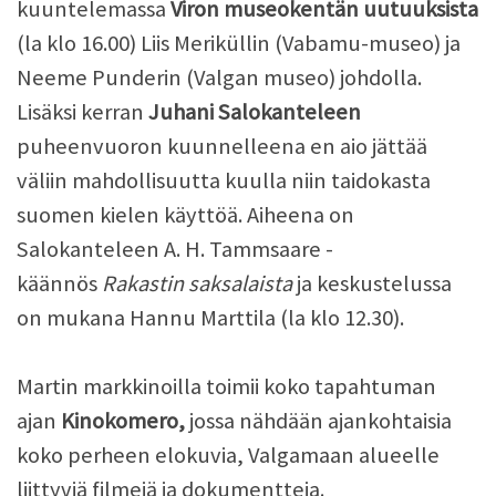
kuuntelemassa
Viron museokentän uutuuksista
(la klo 16.00) Liis Meriküllin (Vabamu-museo) ja
Neeme Punderin (Valgan museo) johdolla.
Lisäksi kerran
Juhani Salokanteleen
puheenvuoron kuunnelleena en aio jättää
väliin mahdollisuutta kuulla niin taidokasta
suomen kielen käyttöä. Aiheena on
Salokanteleen A. H. Tammsaare -
käännös
Rakastin saksalaista
ja keskustelussa
on mukana
Hannu Marttila (la klo 12.30).
Martin markkinoilla toimii koko tapahtuman
ajan
Kinokomero,
jossa nähdään ajankohtaisia
koko perheen elokuvia, Valgamaan alueelle
liittyviä filmejä ja dokumentteja.