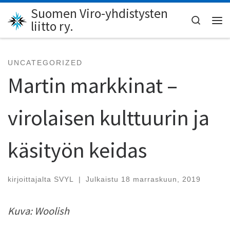
Suomen Viro-yhdistysten
Skip to content
Search
liitto ry.
Val
UNCATEGORIZED
Martin markkinat –
virolaisen kulttuurin ja
käsityön keidas
kirjoittajalta
SVYL
|
Julkaistu
18 marraskuun, 2019
Kuva: Woolish