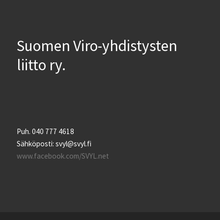
Suomen Viro-yhdistysten
liitto ry.
Puh. 040 777 4618
Sähköposti: svyl@svyl.fi
www.facebook.com/SVYL.net