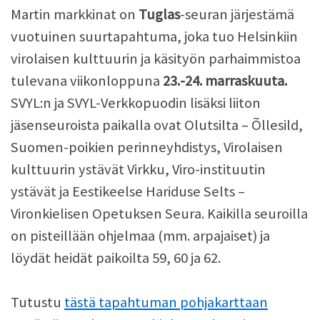
Martin markkinat on
Tuglas
-seuran järjestämä
vuotuinen suurtapahtuma, joka tuo Helsinkiin
virolaisen kulttuurin ja käsityön parhaimmistoa
tulevana viikonloppuna
23.-24. marraskuuta.
SVYL:n ja SVYL-Verkkopuodin lisäksi liiton
jäsenseuroista paikalla ovat Olutsilta – Õllesild,
Suomen-poikien perinneyhdistys, Virolaisen
kulttuurin ystävät Virkku, Viro-instituutin
ystävät ja Eestikeelse Hariduse Selts –
Vironkielisen Opetuksen Seura. Kaikilla seuroilla
on pisteillään ohjelmaa (mm. arpajaiset) ja
löydät heidät paikoilta 59, 60 ja 62.
Tutustu
tästä tapahtuman pohjakarttaan